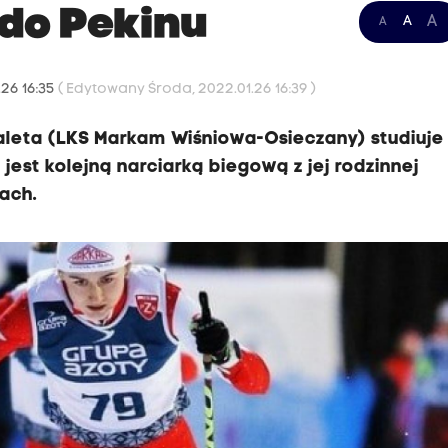
 do Pekinu
A
A
A
.26 16:35
( Edytowany Środa, 2022.01.26 16:39 )
aleta (LKS Markam Wiśniowa-Osieczany) studiuje 
jest kolejną narciarką biegową z jej rodzinnej
kach.