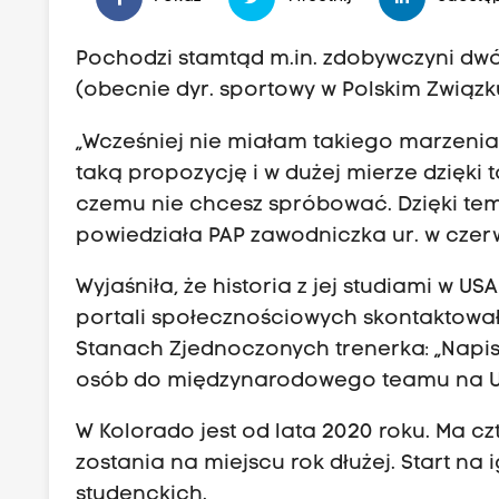
Pochodzi stamtąd m.in. zdobywczyni dwó
(obecnie dyr. sportowy w Polskim Związk
„Wcześniej nie miałam takiego marzenia
taką propozycję i w dużej mierze dzięki ta
czemu nie chcesz spróbować. Dzięki tem
powiedziała PAP zawodniczka ur. w czerw
Wyjaśniła, że historia z jej studiami w U
portali społecznościowych skontaktowała
Stanach Zjednoczonych trenerka: „Napis
osób do międzynarodowego teamu na Un
W Kolorado jest od lata 2020 roku. Ma c
zostania na miejscu rok dłużej. Start na
studenckich.