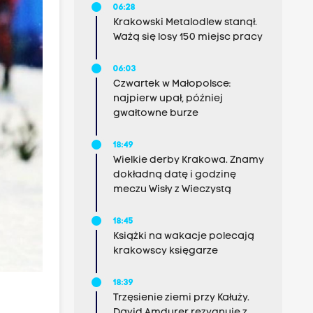
06:28
Krakowski Metalodlew stanął.
Ważą się losy 150 miejsc pracy
06:03
Czwartek w Małopolsce:
najpierw upał, później
gwałtowne burze
18:49
Wielkie derby Krakowa. Znamy
dokładną datę i godzinę
meczu Wisły z Wieczystą
18:45
Książki na wakacje polecają
krakowscy księgarze
18:39
Trzęsienie ziemi przy Kałuży.
David Amdurer rezygnuje z