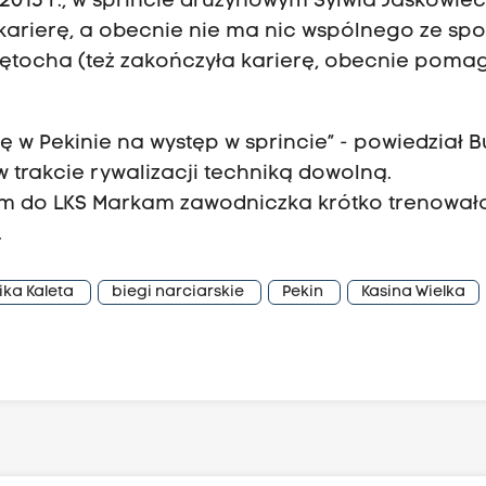
015 r., w sprincie drużynowym Sylwia Jaśkowie
 karierę, a obecnie nie ma nic wspólnego ze sp
a Łętocha (też zakończyła karierę, obecnie poma
ię w Pekinie na występ w sprincie” - powiedział B
w trakcie rywalizacji techniką dowolną.
iem do LKS Markam zawodniczka krótko trenował
.
ka Kaleta
biegi narciarskie
Pekin
Kasina Wielka