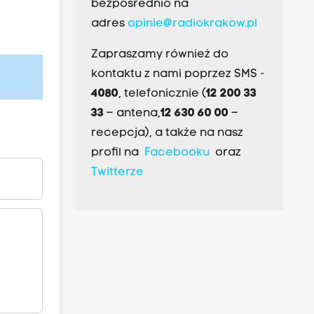
bezpośrednio na
adres
opinie@radiokrakow.pl
Zapraszamy również do
kontaktu z nami poprzez SMS -
4080
, telefonicznie (
12 200 33
33
– antena,
12 630 60 00
–
recepcja), a także na nasz
profil na
Facebooku
oraz
Twitterze