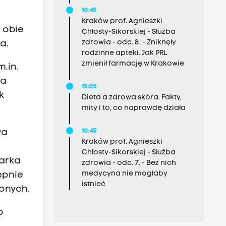
10:45
Kraków prof. Agnieszki
e obie
Chłosty-Sikorskiej - Służba
zdrowia - odc. 8. - Zniknęły
a.
rodzinne apteki. Jak PRL
zmienił farmację w Krakowie
m.in.
na
15:05
k
Dieta a zdrowa skóra. Fakty,
mity i to, co naprawdę działa
10:45
wa
Kraków prof. Agnieszki
Chłosty-Sikorskiej - Służba
iarka
zdrowia - odc. 7. - Bez nich
medycyna nie mogłaby
ępnie
istnieć
onych.
o