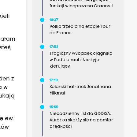
funkcji wiceprezesa Cracovii
ieli
18:37
Polka trzecia na etapie Tour
de France
stałam
steś,
17:52
Tragiczny wypadek ciągnika
w Podolanach. Nie żyje
kierujący
eden z
17:10
a w
Kolarski hat-trick Jonathana
Milana!
ukają
15:55
Niecodzienny list do GDDKiA.
ę ew.
Autorka skarży się na pomiar
zków
prędkości