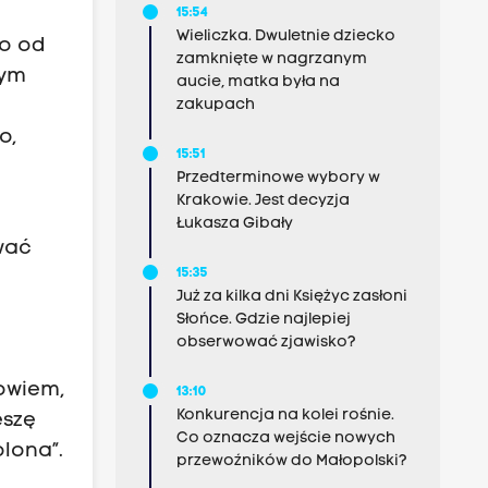
15:54
Wieliczka. Dwuletnie dziecko
mo od
zamknięte w nagrzanym
cym
aucie, matka była na
zakupach
o,
15:51
i
Przedterminowe wybory w
Krakowie. Jest decyzja
Łukasza Gibały
wać
15:35
a
Już za kilka dni Księżyc zasłoni
Słońce. Gdzie najlepiej
obserwować zjawisko?
bowiem,
13:10
Konkurencja na kolei rośnie.
eszę
Co oznacza wejście nowych
lona”.
przewoźników do Małopolski?