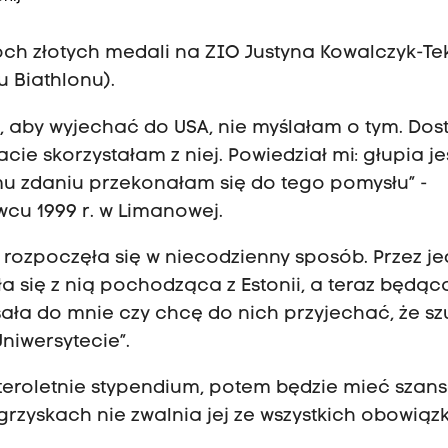
ch złotych medali na ZIO Justyna Kowalczyk-Tek
u Biathlonu).
, aby wyjechać do USA, nie myślałam o tym. Do
cie skorzystałam z niej. Powiedział mi: głupia je
u zdaniu przekonałam się do tego pomysłu” -
cu 1999 r. w Limanowej.
SA rozpoczęła się w niecodzienny sposób. Przez j
 się z nią pochodząca z Estonii, a teraz będąc
ała do mnie czy chcę do nich przyjechać, że sz
iwersytecie”.
zteroletnie stypendium, potem będzie mieć szans
 igrzyskach nie zwalnia jej ze wszystkich obowią