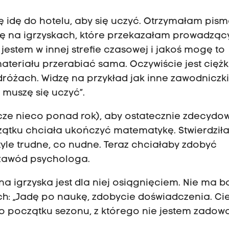
ilę idę do hotelu, aby się uczyć. Otrzymałam pis
uję na igrzyskach, które przekazałam prowadzą
e jestem w innej strefie czasowej i jakoś mogę to
teriału przerabiać sama. Oczywiście jest ciężk
óżach. Widzę na przykład jak inne zawodniczk
muszę się uczyć”.
zcze nieco ponad rok), aby ostatecznie zdecydo
zątku chciała ukończyć matematykę. Stwierdził
tyle trudne, co nudne. Teraz chciałaby zdobyć
zawód psychologa.
e na igrzyska jest dla niej osiągnięciem. Nie ma 
ch: „Jadę po naukę, zdobycie doświadczenia. Ci
 początku sezonu, z którego nie jestem zadowo