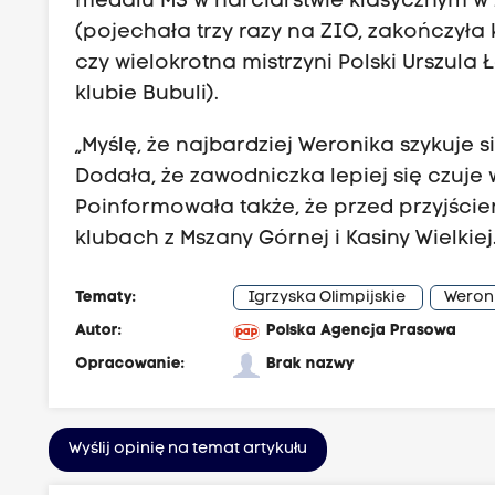
medalu MŚ w narciarstwie klasycznym w 2
(pojechała trzy razy na ZIO, zakończyła
czy wielokrotna mistrzyni Polski Urszul
klubie Bubuli).
„Myślę, że najbardziej Weronika szykuje s
Dodała, że zawodniczka lepiej się czuje 
Poinformowała także, że przed przyjśc
klubach z Mszany Górnej i Kasiny Wielkiej
Tematy:
Igrzyska Olimpijskie
Weroni
Autor:
Polska Agencja Prasowa
Opracowanie:
Brak nazwy
Wyślij opinię na temat artykułu