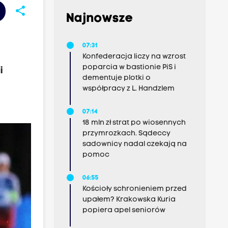
share
Najnowsze
07:31
Konfederacja liczy na wzrost
poparcia w bastionie PiS i
i
dementuje plotki o
współpracy z L. Handzlem
07:14
18 mln zł strat po wiosennych
przymrozkach. Sądeccy
sadownicy nadal czekają na
pomoc
06:55
Kościoły schronieniem przed
upałem? Krakowska Kuria
popiera apel seniorów