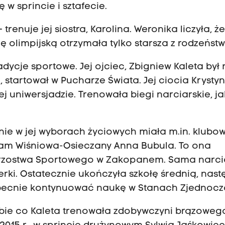
 w sprincie i sztafecie.
trenuje jej siostra, Karolina. Weronika liczyła, ż
 olimpijską otrzymała tylko starsza z rodzeństw
adycje sportowe. Jej ojciec, Zbigniew Kaleta był 
 startował w Pucharze Świata. Jej ciocia Krysty
j uniwersjadzie. Trenowała biegi narciarskie, ja
ie w jej wyborach życiowych miała m.in. klubo
rkam Wiśniowa-Osieczany Anna Bubula. To ona
istrzostwa Sportowego w Zakopanem. Sama narc
ki. Ostatecznie ukończyła szkołę średnią, nast
obecnie kontynuować naukę w Stanach Zjednocz
bie co Kaleta trenowała zdobywczyni brązoweg