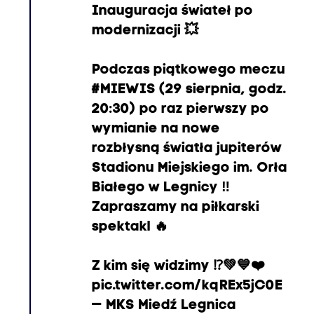
Inauguracja świateł po
modernizacji 💥
Podczas piątkowego meczu
#MIEWIS
(29 sierpnia, godz.
20:30) po raz pierwszy po
wymianie na nowe
rozbłysną światła jupiterów
Stadionu Miejskiego im. Orła
Białego w Legnicy ‼️
Zapraszamy na piłkarski
spektakl 🔥
Z kim się widzimy ⁉️💚💙❤️
pic.twitter.com/kqREx5jC0E
— MKS Miedź Legnica