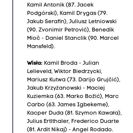
Kamil Antonik (87. Jacek
Podgórski), Kamil Drygas (79.
Jakub Serafin), Juliusz Letniowski
(90. Zvonimir Petrović), Benedik
Mioč - Daniel Stanclik (90. Marcel
Mansfeld).
Wisła:
Kamil Broda - Julian
Lelieveld, Wiktor Biedrzycki,
Mariusz Kutwa (73. Darijo Grujčić),
Jakub Krzyżanowski - Maciej
Kuziemka (63. Marko Božić), Marc
Carbo (63. James Igbekeme),
Kacper Duda (81. Szymon Kawała),
Julius Ertlthaler, Frederico Duarte
(81. Ardit Nikaj) - Angel Rodado.