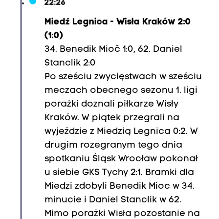
22:26
Miedź Legnica - Wisła Kraków
2:0
(1:0)
34. Benedik Mioč 1:0, 62. Daniel
Stanclik 2:0
Po sześciu zwycięstwach w sześciu
meczach obecnego sezonu 1. ligi
porażki doznali piłkarze Wisły
Kraków. W piątek przegrali na
wyjeździe z Miedzią Legnica 0:2. W
drugim rozegranym tego dnia
spotkaniu Śląsk Wrocław pokonał
u siebie GKS Tychy 2:1. Bramki dla
Miedzi zdobyli Benedik Mioc w 34.
minucie i Daniel Stanclik w 62.
Mimo porażki Wisła pozostanie na