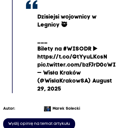
Dzisiejsi wojownicy w
Legnicy 🥷
___
Bilety na
#WISODR
▶️
https://t.co/GtYyuLKcsN
pic.twitter.com/bzfjrD0cWI
— Wisła Kraków
(@WislaKrakowSA)
August
29, 2025
Autor:
Marek Solecki
Wyślij opinię na temat artykułu