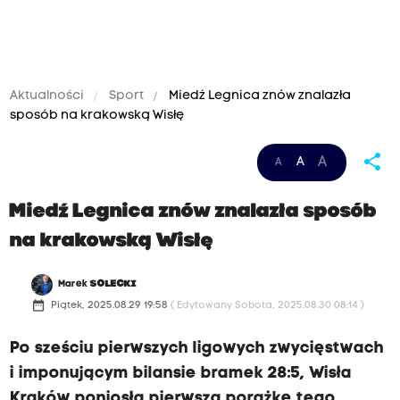
Aktualności
Sport
Miedź Legnica znów znalazła
sposób na krakowską Wisłę
share
A
A
A
Miedź Legnica znów znalazła sposób
na krakowską Wisłę
Marek
SOLECKI
date_range
Piątek, 2025.08.29 19:58
( Edytowany Sobota, 2025.08.30 08:14 )
Po sześciu pierwszych ligowych zwycięstwach
i imponującym bilansie bramek 28:5, Wisła
Kraków poniosła pierwszą porażkę tego