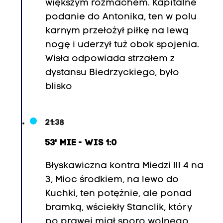
większym rozmachem. Kapitalne
podanie do Antonika, ten w polu
karnym przełożył piłkę na lewą
nogę i uderzył tuż obok spojenia.
Wisła odpowiada strzałem z
dystansu Biedrzyckiego, było
blisko
21:38
53' MIE - WIS 1:0
Błyskawiczna kontra Miedzi !!! 4 na
3, Mioc środkiem, na lewo do
Kuchki, ten potężnie, ale ponad
bramką, wściekły Stanclik, który
po prawej miał sporo wolnego