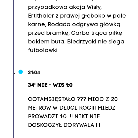
przypadkowa akcja Wisły,
Ertlthaler z prawej głęboko w pole
karne, Rodado odgrywa główką
przed bramkę, Carbo trąca piłkę
bokiem buta, Biedrzycki nie sięga
futbolówki
21:04
34' MIE - WIS 1:0
CO TAM SIĘ STAŁO ??? MIOC Z 20
METRÓW W DŁUGI RÓG !!! MIEDŹ
PROWADZI 1:0 !!! NIKT NIE
DOSKOCZYŁ DO RYWALA !!!