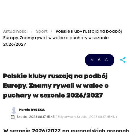
Aktualności
Sport
Polskie kluby ruszają na podbój
Europy. Znamy rywali w walce o puchary w sezonie
2026/2027
share
A
A
A
Polskie kluby ruszają na podbój
Europy. Znamy rywali w walce o
puchary w sezonie 2026/2027
Marcin
RYSZKA
date_range
Środa, 2026.06.17 15:45
( Edytowany Środa, 2026.06.17 15:48 )
W sezonie 2026/2027 na europejskich arenach