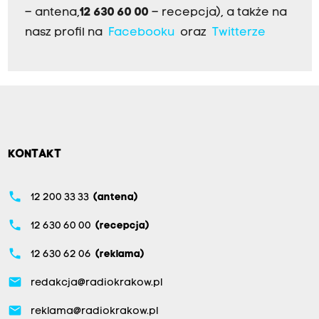
– antena,
12 630 60 00
– recepcja), a także na
nasz profil na
Facebooku
oraz
Twitterze
KONTAKT
phone
12 200 33 33
(antena)
phone
12 630 60 00
(recepcja)
phone
12 630 62 06
(reklama)
email
redakcja@radiokrakow.pl
email
reklama@radiokrakow.pl