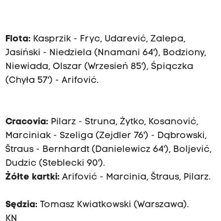
Flota:
Kasprzik - Fryc, Udarević, Zalepa,
Jasiński - Niedziela (Nnamani 64'), Bodziony,
Niewiada, Olszar (Wrzesień 85'), Śpiączka
(Chyła 57') - Arifović.
Cracovia:
Pilarz - Struna, Żytko, Kosanović,
Marciniak - Szeliga (Zejdler 76') - Dąbrowski,
Štraus - Bernhardt (Danielewicz 64'), Boljević,
Dudzic (Steblecki 90').
Żółte kartki:
Arifović - Marcinia, Štraus, Pilarz.
Sędzia:
Tomasz Kwiatkowski (Warszawa).
KN