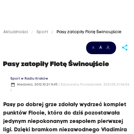
Aktualności
Sport
Pasy zatopiły Flotę Świnoujście
share
A
A
A
Pasy zatopiły Flotę Świnoujście
Sport w Radiu Kraków
date_range
Niedziela, 2012.10.21 11:45
( Edytowany Poniedziałek, 2021.05.31 06:56
)
Pasy po dobrej grze zdołały wydrzeć komplet
punktów Flocie, która do dziś pozostawała
jedynym niepokonanym zespołem pierwszej
ligi. Dzięki bramkom niezawodnego Vladimira