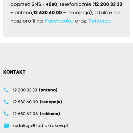
poprzez SMS -
4080
, telefonicznie (
12 200 33 33
– antena,
12 630 60 00
– recepcja), a także na
nasz profil na
Facebooku
oraz
Twitterze
KONTAKT
phone
12 200 33 33
(antena)
phone
12 630 60 00
(recepcja)
phone
12 630 62 06
(reklama)
email
redakcja@radiokrakow.pl