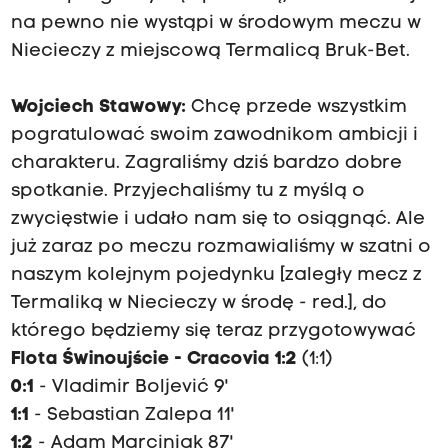
na pewno nie wystąpi w środowym meczu w
Niecieczy z miejscową Termalicą Bruk-Bet.
Wojciech Stawowy:
Chcę przede wszystkim
pogratulować swoim zawodnikom ambicji i
charakteru. Zagraliśmy dziś bardzo dobre
spotkanie. Przyjechaliśmy tu z myślą o
zwycięstwie i udało nam się to osiągnąć. Ale
już zaraz po meczu rozmawialiśmy w szatni o
naszym kolejnym pojedynku [zaległy mecz z
Termaliką w Niecieczy w środę - red.], do
którego będziemy się teraz przygotowywać
Flota Świnoujście - Cracovia 1:2
(1:1)
0:1
- Vladimir Boljević 9'
1:1
- Sebastian Zalepa 11'
1:2
- Adam Marciniak 87'