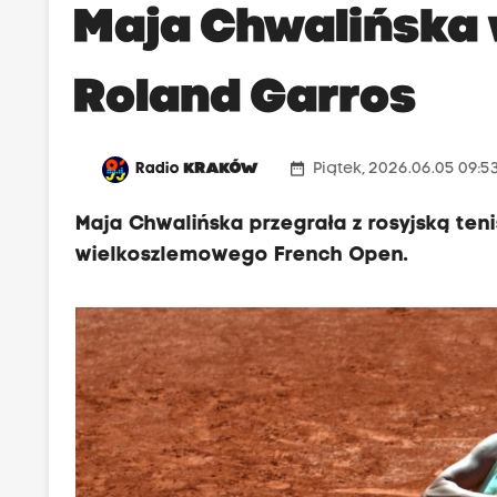
Maja Chwalińska 
Roland Garros
date_range
Radio
KRAKÓW
Piątek, 2026.06.05 09:5
Maja Chwalińska przegrała z rosyjską tenis
wielkoszlemowego French Open.