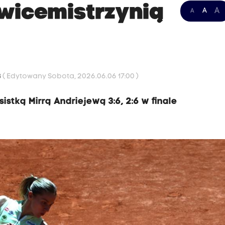
wicemistrzynią
A
A
A
3
( Edytowany Sobota, 2026.06.06 17:00 )
istką Mirrą Andriejewą 3:6, 2:6 w finale