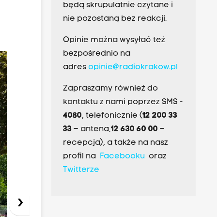
będą skrupulatnie czytane i
nie pozostaną bez reakcji.
Opinie można wysyłać też
bezpośrednio na
adres
opinie@radiokrakow.pl
Zapraszamy również do
kontaktu z nami poprzez SMS -
4080
, telefonicznie (
12 200 33
33
– antena,
12 630 60 00
–
recepcja), a także na nasz
profil na
Facebooku
oraz
Twitterze
›