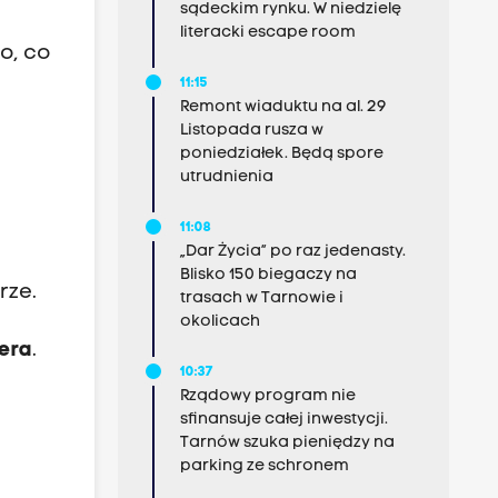
sądeckim rynku. W niedzielę
literacki escape room
o, co
11:15
Remont wiaduktu na al. 29
Listopada rusza w
poniedziałek. Będą spore
utrudnienia
11:08
„Dar Życia” po raz jedenasty.
Blisko 150 biegaczy na
rze.
trasach w Tarnowie i
okolicach
iera
.
10:37
Rządowy program nie
sfinansuje całej inwestycji.
Tarnów szuka pieniędzy na
parking ze schronem