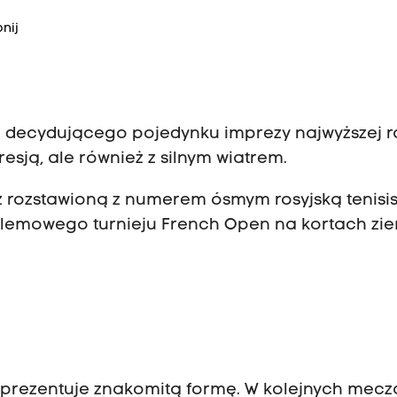
nij
 do decydującego pojedynku imprezy najwyższej 
resją, ale również z silnym wiatrem.
z rozstawioną z numerem ósmym rosyjską tenisi
koszlemowego turnieju French Open na kortach z
ju prezentuje znakomitą formę. W kolejnych mec