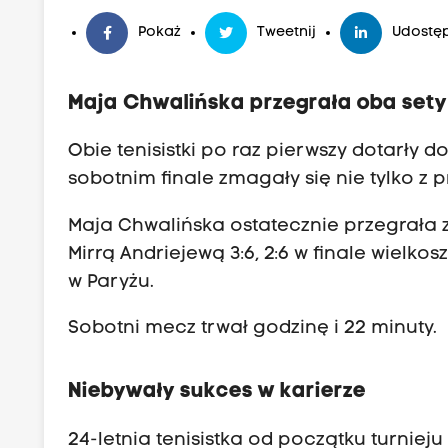
Pokaż
Tweetnij
Udostęp
Maja Chwalińska przegrała oba sety
Obie tenisistki po raz pierwszy dotarły
sobotnim finale zmagały się nie tylko z p
Maja Chwalińska ostatecznie przegrała 
Mirrą Andriejewą 3:6, 2:6 w finale wiel
w Paryżu.
Sobotni mecz trwał godzinę i 22 minuty.
Niebywały sukces w karierze
24-letnia tenisistka od początku turnie