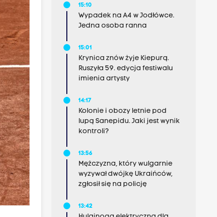
15:10
Wypadek na A4 w Jodłówce.
Jedna osoba ranna
15:01
Krynica znów żyje Kiepurą.
Ruszyła 59. edycja festiwalu
imienia artysty
14:17
Kolonie i obozy letnie pod
lupą Sanepidu. Jaki jest wynik
kontroli?
13:56
Mężczyzna, który wulgarnie
wyzywał dwójkę Ukraińców,
zgłosił się na policję
13:42
Hulajnoga elektryczna dla