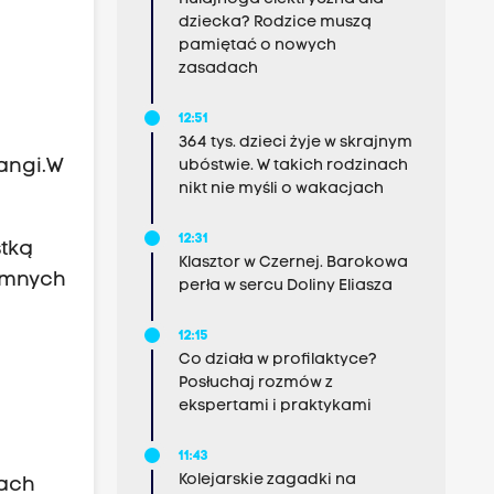
dziecka? Rodzice muszą
pamiętać o nowych
zasadach
12:51
364 tys. dzieci żyje w skrajnym
rangi.W
ubóstwie. W takich rodzinach
nikt nie myśli o wakacjach
12:31
stką
Klasztor w Czernej. Barokowa
iemnych
perła w sercu Doliny Eliasza
12:15
Co działa w profilaktyce?
Posłuchaj rozmów z
ekspertami i praktykami
11:43
Kolejarskie zagadki na
zach