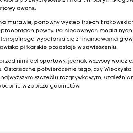
w, która po zwycięstwie 2:1 nad Chrobrym Głogó
ortowy awans.
na murawie, ponowny występ trzech krakowskic
stu procentach pewny. Po niedawnych medialnych
otencjalnego wycofania się z finansowania głó
owisko piłkarskie pozostaje w zawieszeniu.
 przed nimi cel sportowy, jednak wszyscy wciąż 
u. Ostateczne potwierdzenie tego, czy Wieczysta
a najwyższym szczeblu rozgrywkowym, uzależnion
obecnie w zaciszu gabinetów.