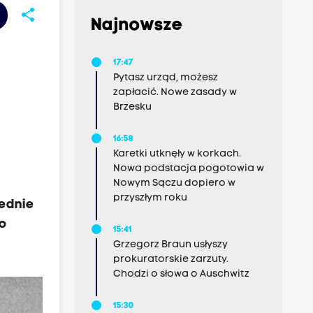
share
Najnowsze
17:47
Pytasz urząd, możesz
zapłacić. Nowe zasady w
Brzesku
16:58
Karetki utknęły w korkach.
Nowa podstacja pogotowia w
Nowym Sączu dopiero w
przyszłym roku
rednie
no
15:41
Grzegorz Braun usłyszy
prokuratorskie zarzuty.
Chodzi o słowa o Auschwitz
15:30