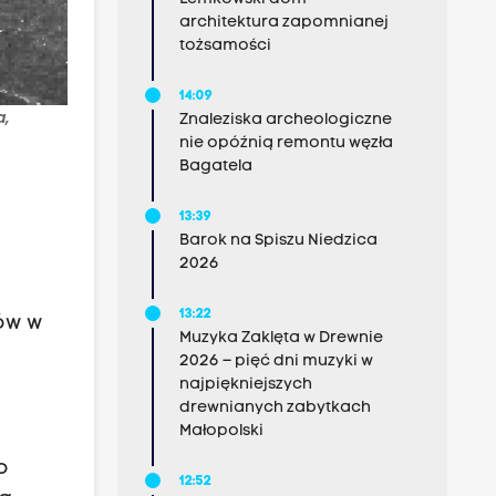
architektura zapomnianej
tożsamości
14:09
a,
Znaleziska archeologiczne
nie opóźnią remontu węzła
Bagatela
13:39
Barok na Spiszu Niedzica
2026
13:22
bów w
Muzyka Zaklęta w Drewnie
2026 – pięć dni muzyki w
najpiękniejszych
drewnianych zabytkach
Małopolski
o
12:52