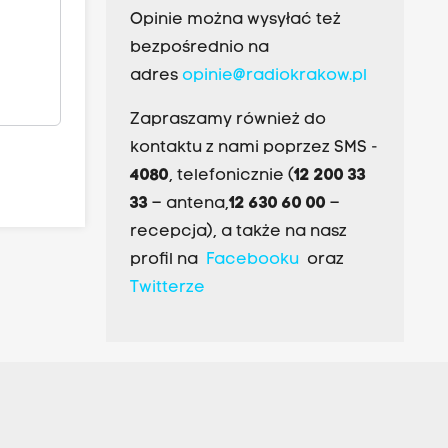
Opinie można wysyłać też
bezpośrednio na
adres
opinie@radiokrakow.pl
Zapraszamy również do
kontaktu z nami poprzez SMS -
4080
, telefonicznie (
12 200 33
33
– antena,
12 630 60 00
–
recepcja), a także na nasz
profil na
Facebooku
oraz
Twitterze