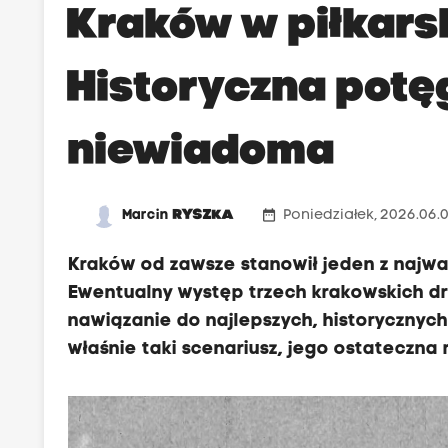
Kraków w piłkarski
Historyczna potę
niewiadoma
date_range
Marcin
RYSZKA
Poniedziałek, 2026.06.0
Kraków od zawsze stanowił jeden z najważ
Ewentualny występ trzech krakowskich dr
nawiązanie do najlepszych, historycznyc
właśnie taki scenariusz, jego ostateczna 