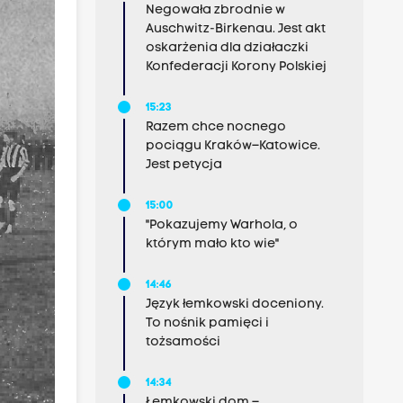
Negowała zbrodnie w
Auschwitz-Birkenau. Jest akt
oskarżenia dla działaczki
Konfederacji Korony Polskiej
15:23
Razem chce nocnego
pociągu Kraków–Katowice.
Jest petycja
15:00
"Pokazujemy Warhola, o
którym mało kto wie"
14:46
Język łemkowski doceniony.
To nośnik pamięci i
tożsamości
14:34
Łemkowski dom –