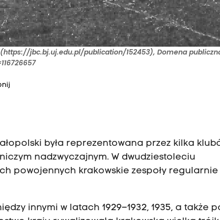
(https://jbc.bj.uj.edu.pl/publication/152453), Domena publiczn
=116726657
nij
 Małopolski była reprezentowana przez kilka klu
a niczym nadzwyczajnym. W dwudziestoleciu
ch powojennych krakowskie zespoły regularnie
między innymi w latach 1929–1932, 1935, a także p