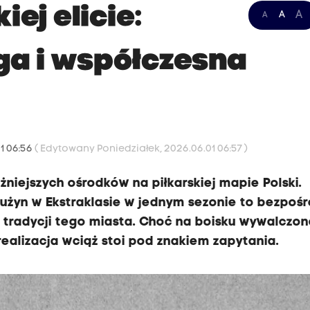
ej elicie:
A
A
A
ga i współczesna
1 06:56
( Edytowany Poniedziałek, 2026.06.01 06:57 )
niejszych ośrodków na piłkarskiej mapie Polski.
użyn w Ekstraklasie w jednym sezonie to bezpoś
h tradycji tego miasta. Choć na boisku wywalczo
realizacja wciąż stoi pod znakiem zapytania.