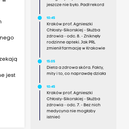
w w
jeszcze nie było. Padł rekord
10:45
h
Kraków prof. Agnieszki
Chłosty-Sikorskiej - Służba
zdrowia - odc. 8. - Zniknęły
wnego
rodzinne apteki. Jak PRL
zmienił farmację w Krakowie
czekają
15:05
Dieta a zdrowa skóra. Fakty,
mity i to, co naprawdę działa
e jest
10:45
Kraków prof. Agnieszki
Chłosty-Sikorskiej - Służba
zdrowia - odc. 7. - Bez nich
medycyna nie mogłaby
istnieć