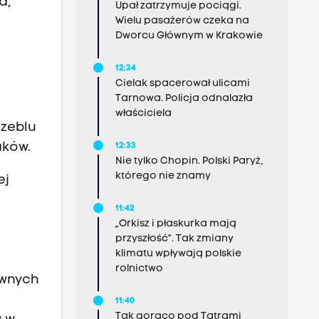
a,
Upał zatrzymuje pociągi.
Wielu pasażerów czeka na
Dworcu Głównym w Krakowie
12:34
Cielak spacerował ulicami
Tarnowa. Policja odnalazła
właściciela
czeblu
aków.
12:33
Nie tylko Chopin. Polski Paryż,
którego nie znamy
ej
11:42
„Orkisz i płaskurka mają
przyszłość”. Tak zmiany
klimatu wpływają polskie
rolnictwo
awnych
11:40
Tak gorąco pod Tatrami