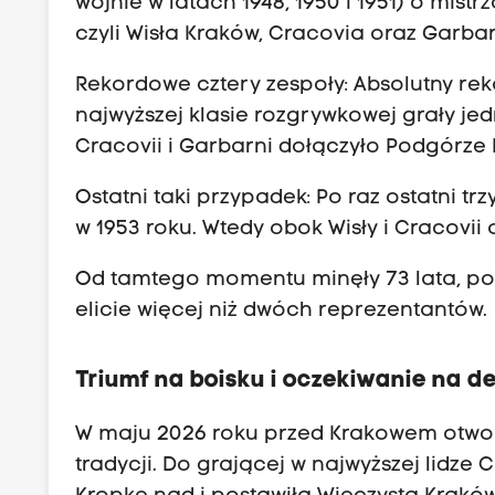
wojnie w latach 1948, 1950 i 1951) o mist
czyli Wisła Kraków, Cracovia oraz Garba
Rekordowe cztery zespoły: Absolutny re
najwyższej klasie rozgrywkowej grały jed
Cracovii i Garbarni dołączyło Podgórze 
Ostatni taki przypadek: Po raz ostatni t
w 1953 roku. Wtedy obok Wisły i Cracovii
Od tamtego momentu minęły 73 lata, pod
elicie więcej niż dwóch reprezentantów.
Triumf na boisku i oczekiwanie na d
W maju 2026 roku przed Krakowem otwor
tradycji. Do grającej w najwyższej lidze