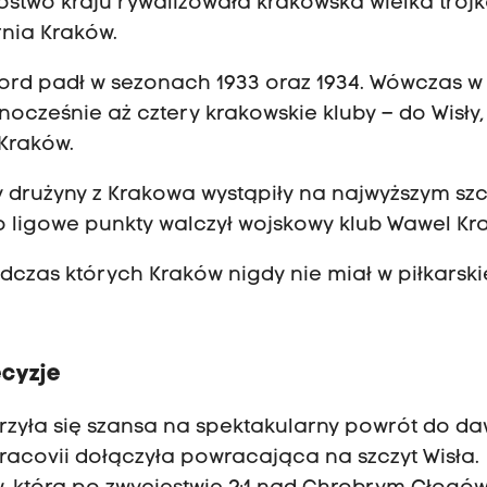
rzostwo kraju rywalizowała krakowska wielka trójk
rnia Kraków.
kord padł w sezonach 1933 oraz 1934. Wówczas w
nocześnie aż cztery krakowskie kluby – do Wisły,
Kraków.
rzy drużyny z Krakowa wystąpiły na najwyższym sz
 o ligowe punkty walczył wojskowy klub Wawel Kr
czas których Kraków nigdy nie miał w piłkarski
ecyzje
zyła się szansa na spektakularny powrót do d
 Cracovii dołączyła powracająca na szczyt Wisła.