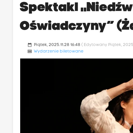
Spektakl „Niedźwi
Oświadczyny” (Ża
date_range
Piątek, 2025.11.28 16:48
( Edytowany Piątek, 2025.
money
Wydarzenie biletowane