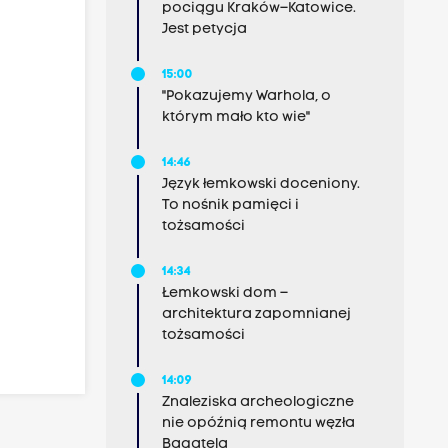
pociągu Kraków–Katowice.
Jest petycja
15:00
"Pokazujemy Warhola, o
którym mało kto wie"
14:46
Język łemkowski doceniony.
To nośnik pamięci i
tożsamości
14:34
Łemkowski dom –
architektura zapomnianej
tożsamości
14:09
Znaleziska archeologiczne
nie opóźnią remontu węzła
Bagatela