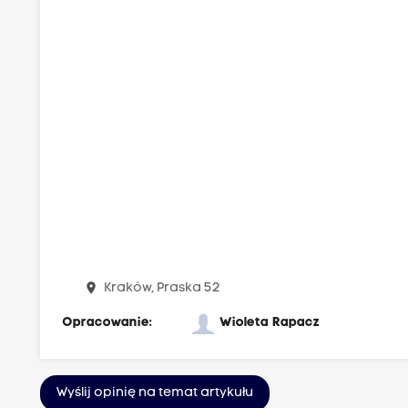
place
Kraków, Praska 52
Opracowanie:
Wioleta Rapacz
Wyślij opinię na temat artykułu