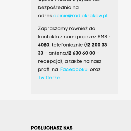
bezpośrednio na
adres
opinie@radiokrakow.pl
Zapraszamy również do
kontaktu z nami poprzez SMS -
4080
, telefonicznie (
12 200 33
33
– antena,
12 630 60 00
–
recepcja), a także na nasz
profil na
Facebooku
oraz
Twitterze
POSŁUCHASZ NAS