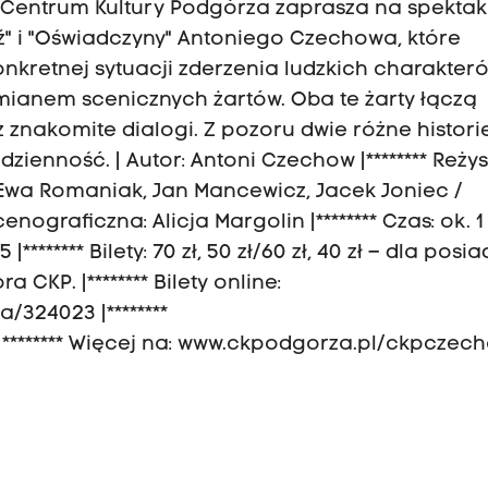
h Centrum Kultury Podgórza zaprasza na spektak
edź" i "Oświadczyny" Antoniego Czechowa, które
kretnej sytuacji zderzenia ludzkich charakteró
mianem scenicznych żartów. Oba te żarty łączą
 znakomite dialogi. Z pozoru dwie różne histor
ienność. | Autor: Antoni Czechow |******** Reżys
 Ewa Romaniak, Jan Mancewicz, Jacek Joniec /
nograficzna: Alicja Margolin |******** Czas: ok. 1
 |******** Bilety: 70 zł, 50 zł/60 zł, 40 zł – dla pos
 CKP. |******** Bilety online:
324023 |********
 |******** Więcej na: www.ckpodgorza.pl/ckpczec