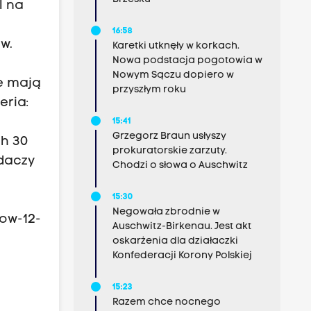
l na
16:58
w.
Karetki utknęły w korkach.
Nowa podstacja pogotowia w
Nowym Sączu dopiero w
ie mają
przyszłym roku
eria:
15:41
Grzegorz Braun usłyszy
 h 30
prokuratorskie zarzuty.
iadaczy
Chodzi o słowa o Auschwitz
15:30
Negowała zbrodnie w
how-12-
Auschwitz-Birkenau. Jest akt
oskarżenia dla działaczki
Konfederacji Korony Polskiej
15:23
Razem chce nocnego