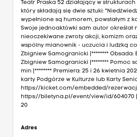
Teatr Praska 52 działający w strukturac
który składają się dwie sztuki: "Niedźwi
wypełnione są humorem, powstałym z kon
Swoje jednoaktówki sam autor określał 
nieoczekiwane zwroty akcji, komizm oraz
wspólny mianownik - uczucia i ludzką codz
Zbigniew Samogranicki |******** Obsada:
Zbigniew Samogranicki |******** Pomoc sce
min |******** Premiera: 25 i 26 kwietnia 2025
karty Podgórze w Kulturze lub Karty Seniora
https://kicket.com/embedded/rezerwacja/
https://biletyna.pl/event/view/id/604070
20
Adres