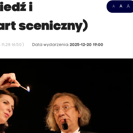
edź i
A
A
A
rt sceniczny)
11.28 16:50 )
Data wydarzenia:
2025-12-20 19:00