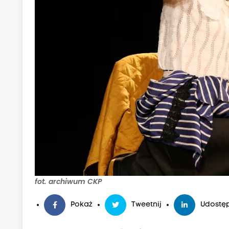
fot. archiwum CKP
Pokaż
Tweetnij
Udostęp