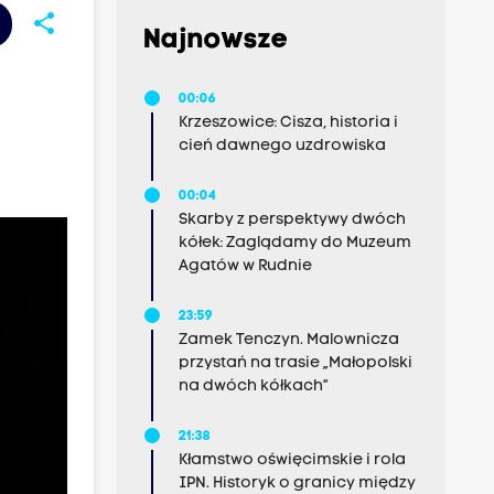
share
Najnowsze
00:06
Krzeszowice: Cisza, historia i
cień dawnego uzdrowiska
00:04
Skarby z perspektywy dwóch
kółek: Zaglądamy do Muzeum
Agatów w Rudnie
23:59
Zamek Tenczyn. Malownicza
przystań na trasie „Małopolski
na dwóch kółkach”
21:38
Kłamstwo oświęcimskie i rola
IPN. Historyk o granicy między