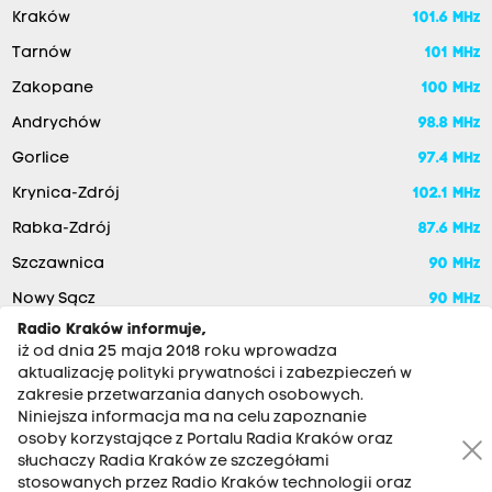
Kraków
101.6 MHz
Tarnów
101 MHz
Zakopane
100 MHz
Andrychów
98.8 MHz
Gorlice
97.4 MHz
Krynica-Zdrój
102.1 MHz
Rabka-Zdrój
87.6 MHz
Szczawnica
90 MHz
Nowy Sącz
90 MHz
Radio Kraków informuje,
iż od dnia 25 maja 2018 roku wprowadza
aktualizację polityki prywatności i zabezpieczeń w
zakresie przetwarzania danych osobowych.
Niniejsza informacja ma na celu zapoznanie
osoby korzystające z Portalu Radia Kraków oraz
słuchaczy Radia Kraków ze szczegółami
stosowanych przez Radio Kraków technologii oraz