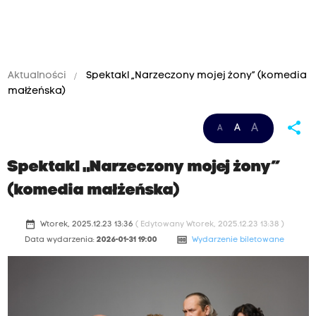
Aktualności
Spektakl „Narzeczony mojej żony” (komedia
małżeńska)
share
A
A
A
Spektakl „Narzeczony mojej żony”
(komedia małżeńska)
date_range
Wtorek, 2025.12.23 13:36
( Edytowany Wtorek, 2025.12.23 13:38 )
money
Data wydarzenia:
2026-01-31 19:00
Wydarzenie biletowane