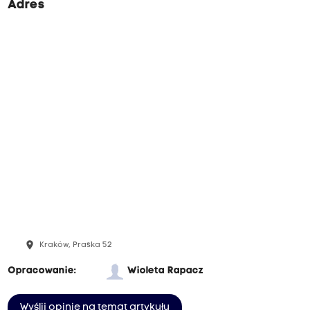
Adres
place
Kraków, Praska 52
Opracowanie:
Wioleta Rapacz
Wyślij opinię na temat artykułu