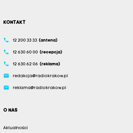
KONTAKT
phone
12 200 33 33
(antena)
phone
12 630 60 00
(recepcja)
phone
12 630 62 06
(reklama)
email
redakcja@radiokrakow.pl
email
reklama@radiokrakow.pl
O NAS
Aktualności