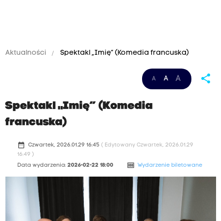
Aktualności
Spektakl „Imię” (Komedia francuska)
share
A
A
A
Spektakl „Imię” (Komedia
francuska)
date_range
Czwartek, 2026.01.29 16:45
( Edytowany Czwartek, 2026.01.29
16:49 )
money
Data wydarzenia:
2026-02-22 18:00
Wydarzenie biletowane