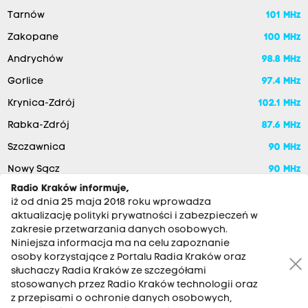
Tarnów
101 MHz
Zakopane
100 MHz
Andrychów
98.8 MHz
Gorlice
97.4 MHz
Krynica-Zdrój
102.1 MHz
Rabka-Zdrój
87.6 MHz
Szczawnica
90 MHz
Nowy Sącz
90 MHz
Radio Kraków informuje,
iż od dnia 25 maja 2018 roku wprowadza
aktualizację polityki prywatności i zabezpieczeń w
zakresie przetwarzania danych osobowych.
Niniejsza informacja ma na celu zapoznanie
osoby korzystające z Portalu Radia Kraków oraz
słuchaczy Radia Kraków ze szczegółami
stosowanych przez Radio Kraków technologii oraz
RADIO KRAKÓW SA. Aleja Juliusza Słowackiego 22, 30-007
z przepisami o ochronie danych osobowych,