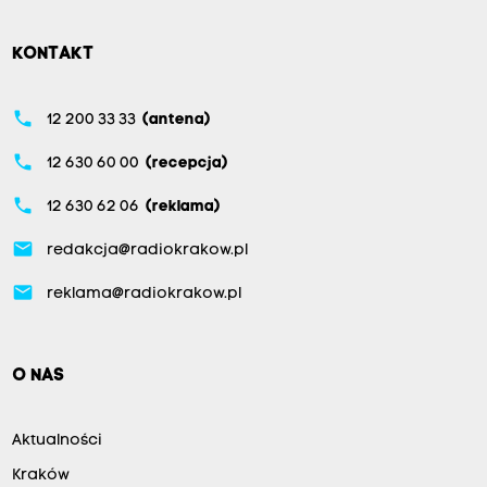
KONTAKT
phone
12 200 33 33
(antena)
phone
12 630 60 00
(recepcja)
phone
12 630 62 06
(reklama)
email
redakcja@radiokrakow.pl
email
reklama@radiokrakow.pl
O NAS
Aktualności
Kraków