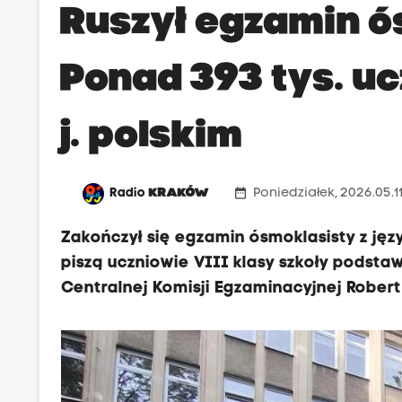
Ruszył egzamin ó
Ponad 393 tys. uc
j. polskim
date_range
Radio
KRAKÓW
Poniedziałek, 2026.05.11
Zakończył się egzamin ósmoklasisty z jęz
piszą uczniowie VIII klasy szkoły podsta
Centralnej Komisji Egzaminacyjnej Robert