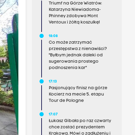
Triumf na Górze Wiatrów:
Katarzyna Niewiadoma-
Phinney zdobywa Mont
Ventoux i żółtą koszulkę!
18:08
Co może zatrzymać
przestępstwa z nienawiści?
"Byłbym jednak daleki od
sugerowania prostego
podnoszenia kar"
17:13
Pasjonujący finisz na górze
Kocierz na mecie 5. etapu
Tour de Pologne
17:07
Łukasz Gibała po raz czwarty
chce zostać prezydentem
Krakowa. Mówi o zadłużeniu i