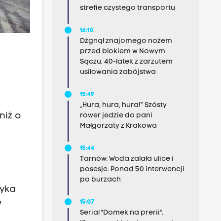
strefie czystego transportu
16:10
Dźgnął znajomego nożem
przed blokiem w Nowym
Sączu. 40-latek z zarzutem
usiłowania zabójstwa
15:49
„Hura, hura, hura!” Szósty
niż o
rower jedzie do pani
Małgorzaty z Krakowa
15:44
Tarnów: Woda zalała ulice i
posesje. Ponad 50 interwencji
po burzach
zyka
w
15:07
Serial "Domek na prerii".