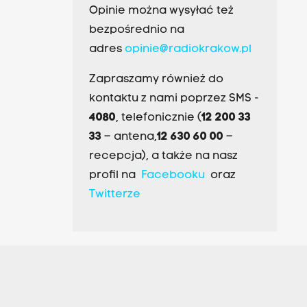
Opinie można wysyłać też
bezpośrednio na
adres
opinie@radiokrakow.pl
Zapraszamy również do
kontaktu z nami poprzez SMS -
4080
, telefonicznie (
12 200 33
33
– antena,
12 630 60 00
–
recepcja), a także na nasz
profil na
Facebooku
oraz
Twitterze