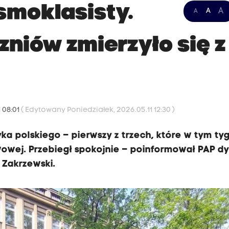
smoklasisty.
A
A
A
zniów zmierzyło się z
 08:01
( Edytowany Poniedziałek, 2026.05.11 12:30 )
yka polskiego – pierwszy z trzech, które w tym ty
wowej. Przebiegł spokojnie – poinformował PAP dy
 Zakrzewski.