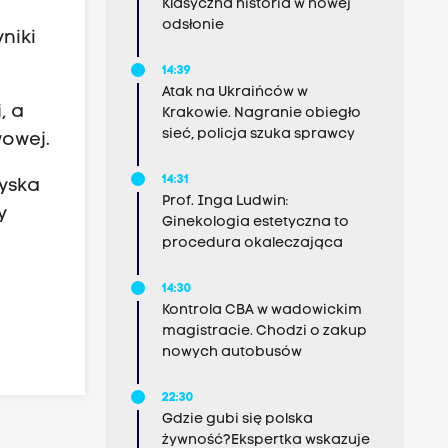
Klasyczna historia w nowej
odsłonie
niki
14:39
Atak na Ukraińców w
, a
Krakowie. Nagranie obiegło
sieć, policja szuka sprawcy
wowej.
14:31
zyska
Prof. Inga Ludwin:
y
Ginekologia estetyczna to
procedura okaleczająca
14:30
Kontrola CBA w wadowickim
magistracie. Chodzi o zakup
nowych autobusów
22:30
Gdzie gubi się polska
żywność?Ekspertka wskazuje