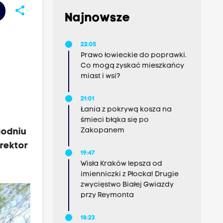
share
Najnowsze
22:05
Prawo łowieckie do poprawki.
Co mogą zyskać mieszkańcy
miast i wsi?
21:01
Łania z pokrywą kosza na
śmieci błąka się po
Zakopanem
godniu
rektor
19:47
Wisła Kraków lepsza od
imienniczki z Płocka! Drugie
zwycięstwo Białej Gwiazdy
przy Reymonta
18:23