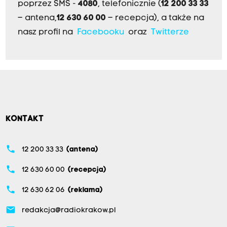
poprzez SMS -
4080
, telefonicznie (
12 200 33 33
– antena,
12 630 60 00
– recepcja), a także na
nasz profil na
Facebooku
oraz
Twitterze
KONTAKT
phone
12 200 33 33
(antena)
phone
12 630 60 00
(recepcja)
phone
12 630 62 06
(reklama)
email
redakcja@radiokrakow.pl