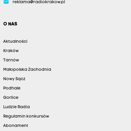
email
reklama@radiokrakow.pl
O NAS
Aktualności
Kraków
Tarnów
Małopolska Zachodnia
Nowy Sącz
Podhale
Gorlice
Ludzie Radia
Regulamin konkursów
Abonament