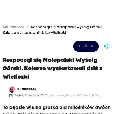
Aktualności
Rozpoczął się Małopolski Wyścig Górski.
Kolarze wystartowali dziś z Wieliczki
share
A
A
A
Rozpoczął się Małopolski Wyścig
Górski. Kolarze wystartowali dziś z
Wieliczki
Ola
SOBCZAK
date_range
Piątek, 2026.06.12 12:07
( Edytowany Piątek, 2026.06.12 17:36 )
To będzie wielka gratka dla miłośników dwóch