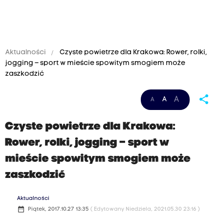
Aktualności
Czyste powietrze dla Krakowa: Rower, rolki,
jogging – sport w mieście spowitym smogiem może
zaszkodzić
share
A
A
A
Czyste powietrze dla Krakowa:
Rower, rolki, jogging – sport w
mieście spowitym smogiem może
zaszkodzić
Aktualności
date_range
Piątek, 2017.10.27 13:35
( Edytowany Niedziela, 2021.05.30 23:16 )