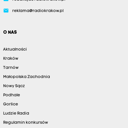
email
reklama@radiokrakow.pl
O NAS
Aktualności
Kraków
Tarnów
Małopolska Zachodnia
Nowy Sącz
Podhale
Gorlice
Ludzie Radia
Regulamin konkursów