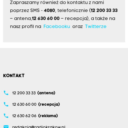
Zapraszamy również do kontaktu z nami
poprzez SMS -
4080
, telefonicznie (
12 200 33 33
– antena,
12 630 60 00
– recepcja), a także na
nasz profil na
Facebooku
oraz
Twitterze
KONTAKT
phone
12 200 33 33
(antena)
phone
12 630 60 00
(recepcja)
phone
12 630 62 06
(reklama)
email
redakcja@radiokrakow.pl