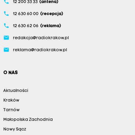
phone
12 200 33 33
(antena)
phone
12 630 60 00
(recepcja)
phone
12 630 62 06
(reklama)
email
redakcja@radiokrakow.pl
email
reklama@radiokrakow.pl
O NAS
Aktualności
Kraków
Tarnów
Małopolska Zachodnia
Nowy Sącz