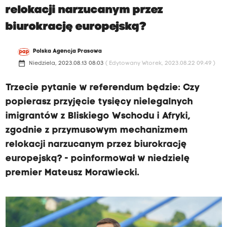
relokacji narzucanym przez
biurokrację europejską?
Polska Agencja Prasowa
date_range
Niedziela, 2023.08.13 08:03
( Edytowany Wtorek, 2023.08.22 09:49 )
Trzecie pytanie w referendum będzie: Czy
popierasz przyjęcie tysięcy nielegalnych
imigrantów z Bliskiego Wschodu i Afryki,
zgodnie z przymusowym mechanizmem
relokacji narzucanym przez biurokrację
europejską? - poinformował w niedzielę
premier Mateusz Morawiecki.