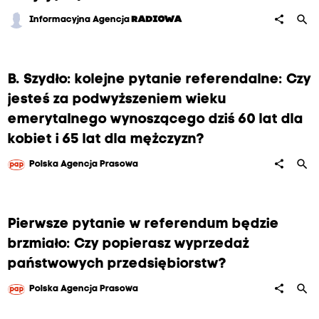
search
share
Informacyjna Agencja
RADIOWA
B. Szydło: kolejne pytanie referendalne: Czy
jesteś za podwyższeniem wieku
emerytalnego wynoszącego dziś 60 lat dla
kobiet i 65 lat dla mężczyzn?
search
share
Polska Agencja Prasowa
Pierwsze pytanie w referendum będzie
brzmiało: Czy popierasz wyprzedaż
państwowych przedsiębiorstw?
search
share
Polska Agencja Prasowa