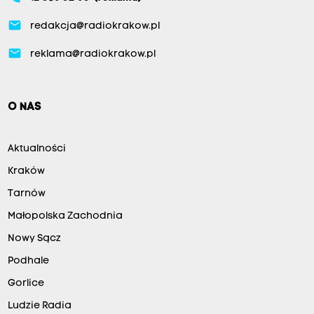
email
redakcja@radiokrakow.pl
email
reklama@radiokrakow.pl
O NAS
Aktualności
Kraków
Tarnów
Małopolska Zachodnia
Nowy Sącz
Podhale
Gorlice
Ludzie Radia