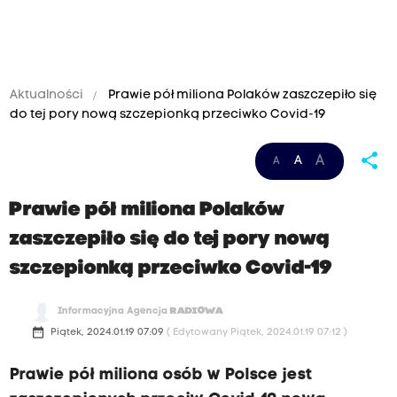
Aktualności
Prawie pół miliona Polaków zaszczepiło się
do tej pory nową szczepionką przeciwko Covid-19
share
A
A
A
Prawie pół miliona Polaków
zaszczepiło się do tej pory nową
szczepionką przeciwko Covid-19
Informacyjna Agencja
RADIOWA
date_range
Piątek, 2024.01.19 07:09
( Edytowany Piątek, 2024.01.19 07:12 )
Prawie pół miliona osób w Polsce jest