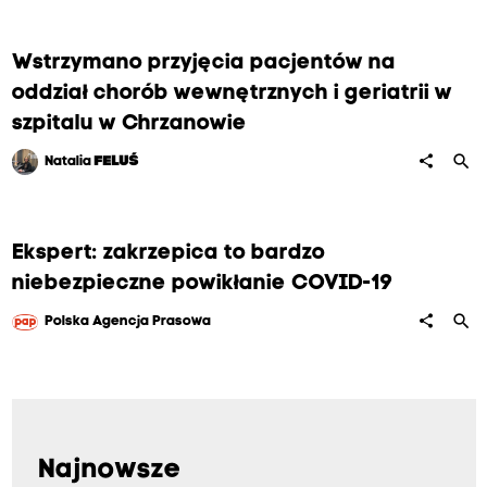
Wstrzymano przyjęcia pacjentów na
oddział chorób wewnętrznych i geriatrii w
szpitalu w Chrzanowie
search
share
Natalia
FELUŚ
Ekspert: zakrzepica to bardzo
niebezpieczne powikłanie COVID-19
search
share
Polska Agencja Prasowa
Najnowsze