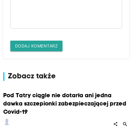
DODAJ KOMENTARZ
Zobacz także
Pod Tatry ciągle nie dotarła ani jedna
dawka szczepionki zabezpieczającej przed
Covid-19
search
share