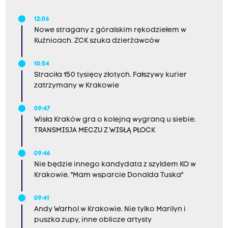
12:06
Nowe stragany z góralskim rękodziełem w
Kuźnicach. ZCK szuka dzierżawców
10:54
Straciła 150 tysięcy złotych. Fałszywy kurier
zatrzymany w Krakowie
09:47
Wisła Kraków gra o kolejną wygraną u siebie.
TRANSMISJA MECZU Z WISŁĄ PŁOCK
09:46
Nie będzie innego kandydata z szyldem KO w
Krakowie. "Mam wsparcie Donalda Tuska"
09:41
Andy Warhol w Krakowie. Nie tylko Marilyn i
puszka zupy, inne oblicze artysty