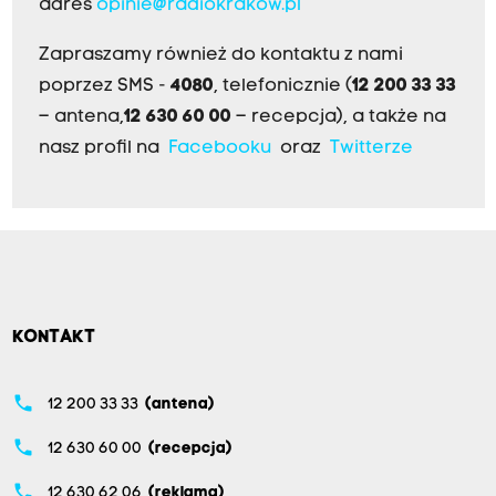
adres
opinie@radiokrakow.pl
Zapraszamy również do kontaktu z nami
poprzez SMS -
4080
, telefonicznie (
12 200 33 33
– antena,
12 630 60 00
– recepcja), a także na
nasz profil na
Facebooku
oraz
Twitterze
KONTAKT
phone
12 200 33 33
(antena)
phone
12 630 60 00
(recepcja)
phone
12 630 62 06
(reklama)