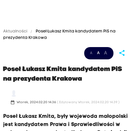
Aktualności
Poseł Łukasz Kmita kandydatem PiS na
prezydenta Krakowa
share
A
A
A
Poseł Łukasz Kmita kandydatem PiS
na prezydenta Krakowa
date_range
Wtorek, 2024.02.20 14:36
( Edytowany Wtorek, 2024.02.20 14:39 )
Poseł Łukasz Kmita, były wojewoda małopolski
jest kandydatem Prawa i Sprawiedliwości w