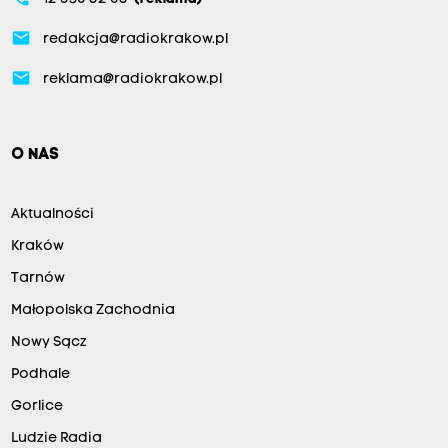
email
redakcja@radiokrakow.pl
email
reklama@radiokrakow.pl
O NAS
Aktualności
Kraków
Tarnów
Małopolska Zachodnia
Nowy Sącz
Podhale
Gorlice
Ludzie Radia