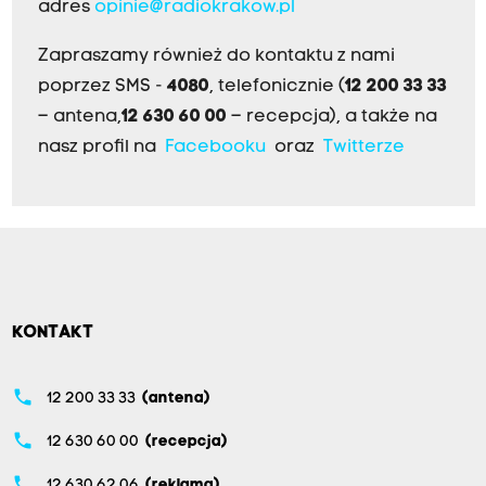
adres
opinie@radiokrakow.pl
Zapraszamy również do kontaktu z nami
poprzez SMS -
4080
, telefonicznie (
12 200 33 33
– antena,
12 630 60 00
– recepcja), a także na
nasz profil na
Facebooku
oraz
Twitterze
KONTAKT
phone
12 200 33 33
(antena)
phone
12 630 60 00
(recepcja)
phone
12 630 62 06
(reklama)