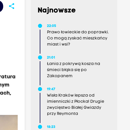
share
Najnowsze
22:05
Prawo łowieckie do poprawki.
Co mogą zyskać mieszkańcy
miast i wsi?
21:01
Łania z pokrywą kosza na
śmieci błąka się po
Zakopanem
ratura
anym
19:47
rach,
Wisła Kraków lepsza od
imienniczki z Płocka! Drugie
zwycięstwo Białej Gwiazdy
przy Reymonta
18:23