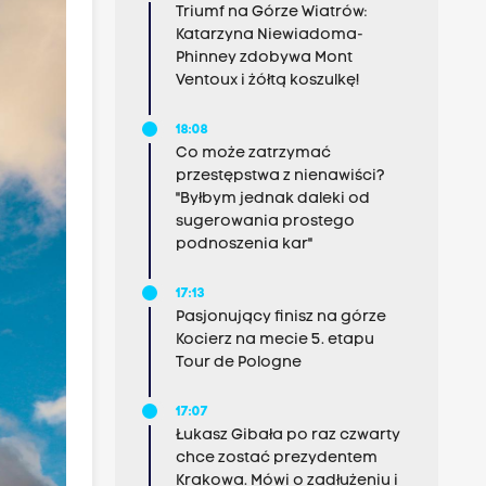
Triumf na Górze Wiatrów:
Katarzyna Niewiadoma-
Phinney zdobywa Mont
Ventoux i żółtą koszulkę!
18:08
Co może zatrzymać
przestępstwa z nienawiści?
"Byłbym jednak daleki od
sugerowania prostego
podnoszenia kar"
17:13
Pasjonujący finisz na górze
Kocierz na mecie 5. etapu
Tour de Pologne
17:07
Łukasz Gibała po raz czwarty
chce zostać prezydentem
Krakowa. Mówi o zadłużeniu i