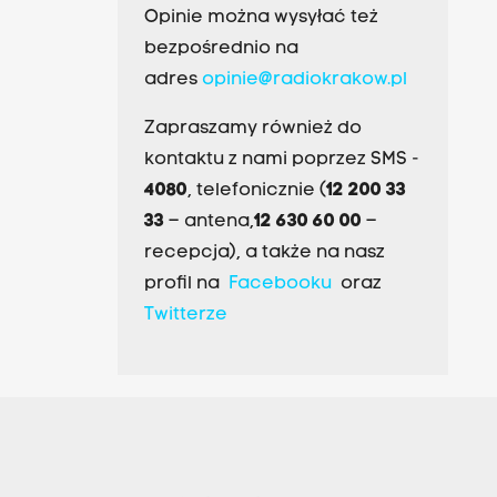
Opinie można wysyłać też
bezpośrednio na
adres
opinie@radiokrakow.pl
Zapraszamy również do
kontaktu z nami poprzez SMS -
4080
, telefonicznie (
12 200 33
33
– antena,
12 630 60 00
–
recepcja), a także na nasz
profil na
Facebooku
oraz
Twitterze