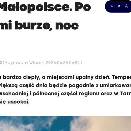
Małopolsce. Po
A
A
A
mi burze, noc
32
( Edytowany Wtorek, 2026.06.30 06:32 )
bardzo ciepły, a miejscami upalny dzień. Tempe
z większą część dnia będzie pogodnie z umiarkow
chodniej i północnej części regionu oraz w Tat
ię uspokoi.