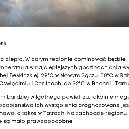
nij
zo ciepło. W całym regionie dominować będzie
mperatura w najcieplejszych godzinach dnia wy
ej Beskidzkiej, 29°C w Nowym Sączu, 30°C w Ra
Oświęcimiu i Gorlicach, do 32°C w Bochni i Tarn
em bardziej wilgotnego powietrza, lokalnie mog
podobieństwo ich wystąpienia prognozowane jes
howa, a także w Tatrach. Na zachodzie regionu,
ze są mało prawdopodobne.