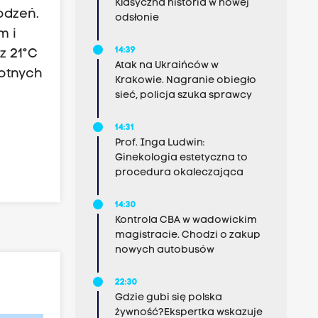
Klasyczna historia w nowej
odzeń.
odsłonie
m i
14:39
z 21°C
Atak na Ukraińców w
totnych
Krakowie. Nagranie obiegło
sieć, policja szuka sprawcy
14:31
Prof. Inga Ludwin:
Ginekologia estetyczna to
procedura okaleczająca
14:30
Kontrola CBA w wadowickim
magistracie. Chodzi o zakup
nowych autobusów
22:30
Gdzie gubi się polska
żywność?Ekspertka wskazuje