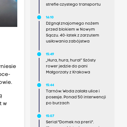
strefie czystego transportu
16:10
Dźgnął znajomego nożem
przed blokiem w Nowym
Sączu. 40-latek z zarzutem
usiłowania zabójstwa
15:49
„Hura, hura, hura!” Szósty
niesie
rower jedzie do pani
Małgorzaty z Krakowa
bce-
owie.
15:44
Tarnów: Woda zalała ulice i
ą
posesje. Ponad 50 interwencji
t w
po burzach
15:07
Serial "Domek na prerii".