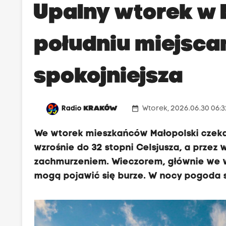
Upalny wtorek w 
południu miejsca
spokojniejsza
date_range
Radio
KRAKÓW
Wtorek, 2026.06.30 06:
We wtorek mieszkańców Małopolski czeka 
wzrośnie do 32 stopni Celsjusza, a prze
zachmurzeniem. Wieczorem, głównie we ws
mogą pojawić się burze. W nocy pogoda s