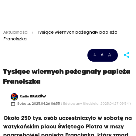
Aktualności
Tysiące wiernych pożegnały papieża
Franciszka
share
A
A
A
Tysiące wiernych pożegnały papieża
Franciszka
Radio
KRAKÓW
date_range
Sobota, 2025.04.26 06:55
( Edytowany Niedziela, 2025.04.27 09:54 )
Około 250 tys. osób uczestniczyło w sobotę na
watykańskim placu Świętego Piotra w mszy
pogrzebowej papieża Franciszka, który zmarł