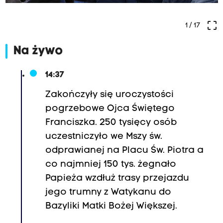
crop_free
1
/ 17
Na żywo
14:37
Zakończyły się uroczystości
pogrzebowe Ojca Świętego
Franciszka. 250 tysięcy osób
uczestniczyło we Mszy św.
odprawianej na Placu Św. Piotra a
co najmniej 150 tys. żegnało
Papieża wzdłuż trasy przejazdu
jego trumny z Watykanu do
Bazyliki Matki Bożej Większej.