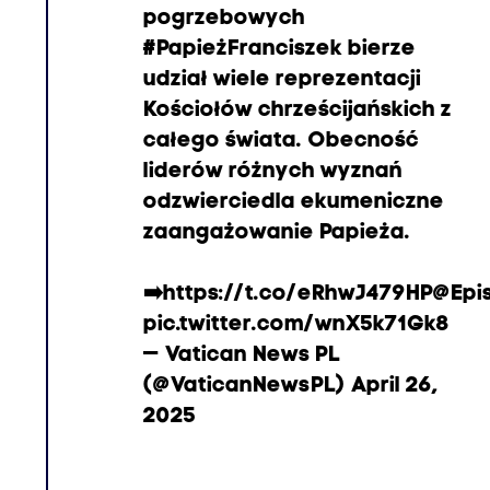
pogrzebowych
#PapieżFranciszek
bierze
udział wiele reprezentacji
Kościołów chrześcijańskich z
całego świata. Obecność
liderów różnych wyznań
odzwierciedla ekumeniczne
zaangażowanie Papieża.
➡️
https://t.co/eRhwJ479HP
@Epi
pic.twitter.com/wnX5k71Gk8
— Vatican News PL
(@VaticanNewsPL)
April 26,
2025