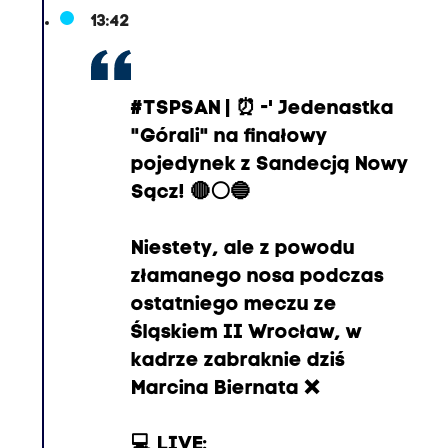
13:42
#TSPSAN
| ⏰ -' Jedenastka
"Górali" na finałowy
pojedynek z Sandecją Nowy
Sącz! 🔴⚪🔵
Niestety, ale z powodu
złamanego nosa podczas
ostatniego meczu ze
Śląskiem II Wrocław, w
kadrze zabraknie dziś
Marcina Biernata ❌
💻 LIVE: