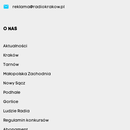
email
reklama@radiokrakow.pl
O NAS
Aktualności
Kraków
Tarnów
Małopolska Zachodnia
Nowy Sącz
Podhale
Gorlice
Ludzie Radia
Regulamin konkursów
Abonament