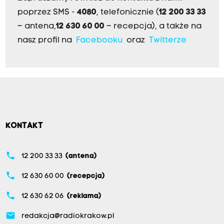
poprzez SMS -
4080
, telefonicznie (
12 200 33 33
– antena,
12 630 60 00
– recepcja), a także na
nasz profil na
Facebooku
oraz
Twitterze
KONTAKT
phone
12 200 33 33
(antena)
phone
12 630 60 00
(recepcja)
phone
12 630 62 06
(reklama)
email
redakcja@radiokrakow.pl