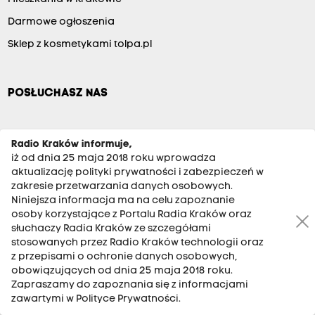
Darmowe ogłoszenia
Sklep z kosmetykami tolpa.pl
POSŁUCHASZ NAS
Kraków
101.6 MHz
Radio Kraków informuje,
Tarnów
101 MHz
iż od dnia 25 maja 2018 roku wprowadza
aktualizację polityki prywatności i zabezpieczeń w
Zakopane
100 MHz
zakresie przetwarzania danych osobowych.
Niniejsza informacja ma na celu zapoznanie
Andrychów
98.8 MHz
osoby korzystające z Portalu Radia Kraków oraz
Gorlice
97.4 MHz
słuchaczy Radia Kraków ze szczegółami
stosowanych przez Radio Kraków technologii oraz
Krynica-Zdrój
102.1 MHz
z przepisami o ochronie danych osobowych,
Rabka-Zdrój
87.6 MHz
obowiązujących od dnia 25 maja 2018 roku.
Zapraszamy do zapoznania się z informacjami
Szczawnica
90 MHz
zawartymi w Polityce Prywatności.