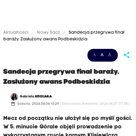
Aktualności
Nowy Sącz
Sandecja przegrywa finał
baraży. Zasłużony awans Podbeskidzia
share
A
A
A
Sandecja przegrywa finał baraży.
Zasłużony awans Podbeskidzia
Gabriela
KOZIARA
date_range
Sobota, 2026.06.06 13:29
( Edytowany Niedziela, 2026.06.07 07:28 )
Mecz od początku nie ułożył się po myśli gości.
W 5. minucie Górale objęli prowadzenie po
wykorzystanym rzucie karnym Klisiewicza.