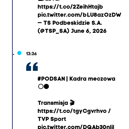
https://t.co/2ZeihHtajb
pic.twitter.com/bLU8azOzDW
— TS Podbeskidzie S.A.
(@TSP_SA)
June 6, 2026
13:36
#PODSAN
| Kadra meczowa
⚪⚫
Transmisja 🎬
https://t.co/tgyCgvrhvo
/
TVP Sport
pic.twitter.com/DQAb30nlil