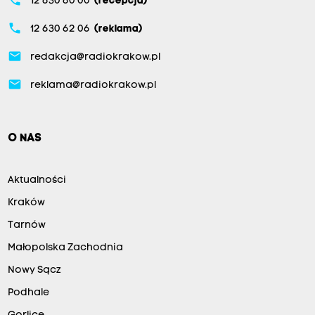
12 630 60 00
(recepcja)
phone
12 630 62 06
(reklama)
email
redakcja@radiokrakow.pl
email
reklama@radiokrakow.pl
O NAS
Aktualności
Kraków
Tarnów
Małopolska Zachodnia
Nowy Sącz
Podhale