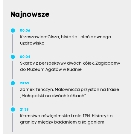
Najnowsze
00:06
Krzeszowice: Cisza, historia i cień dawnego
uzdrowiska
00:04
Skarby z perspektywy dwóch kółek: Zaglądamy
do Muzeum Agatów w Rudnie
23:59
Zamek Tenczyn. Malownicza przystań na trasie
„Małopolski na dwóch kółkach”
21:38
Kłamstwo oświęcimskie i rola IPN. Historyk o
granicy między badaniem a ściganiem