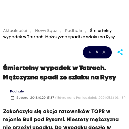
Aktualności
Nowy Sącz
Podhale
Śmiertelny
wypadek w Tatrach. Mężczyzna spadł ze szlaku na Rysy
share
A
A
A
Śmiertelny wypadek w Tatrach.
Mężczyzna spadł ze szlaku na Rysy
Podhale
date_range
Sobota, 2016.10.29 15:37
( Edytowany Poniedziałek, 2021.05.31 03:48 )
Zakończyła się akcja ratowników TOPR w
rejonie Buli pod Rysami. Niestety mężczyzna
nie przeżył upadku. Do wypadku doszło w