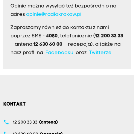
Opinie można wysyłać też bezpośrednio na
adres
opinie@radiokrakow.pl
Zapraszamy również do kontaktu z nami
poprzez SMS -
4080
, telefonicznie (
12 200 33 33
– antena,
12 630 60 00
– recepcja), a także na
nasz profil na
Facebooku
oraz
Twitterze
KONTAKT
phone
12 200 33 33
(antena)
phone