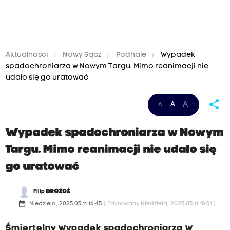
Aktualności
Nowy Sącz
Podhale
Wypadek
spadochroniarza w Nowym Targu. Mimo reanimacji nie
udało się go uratować
share
A
A
A
Wypadek spadochroniarza w Nowym
Targu. Mimo reanimacji nie udało się
go uratować
Filip
DROŻDŻ
date_range
Niedziela, 2025.05.11 16:45
( Edytowany Niedziela, 2025.05.11 18:51 )
Śmiertelny wypadek spadochroniarza w