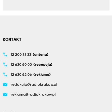
KONTAKT
phone
12 200 33 33
(antena)
phone
12 630 60 00
(recepcja)
phone
12 630 62 06
(reklama)
email
redakcja@radiokrakow.pl
email
reklama@radiokrakow.pl