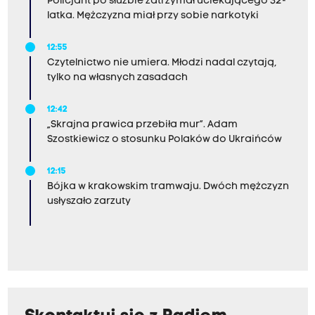
Policjant po służbie zatrzymał uciekającego 32-
latka. Mężczyzna miał przy sobie narkotyki
12:55
Czytelnictwo nie umiera. Młodzi nadal czytają,
tylko na własnych zasadach
12:42
„Skrajna prawica przebiła mur”. Adam
Szostkiewicz o stosunku Polaków do Ukraińców
12:15
Bójka w krakowskim tramwaju. Dwóch mężczyzn
usłyszało zarzuty