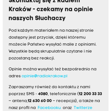
Skontaktuj się z Radiem
Kraków - czekamy na opinie
naszych Słuchaczy
Pod każdym materiałem na naszej stronie
dostępny jest przycisk, dzięki któremu
możecie Państwo wysyłać maile z opiniami.
Wszystkie będą skrupulatnie czytane i nie
pozostaną bez reakcji.
Opinie można wysyłać też bezpośrednio na
adres
opinie@radiokrakow.pl
Zapraszamy również do kontaktu z nami
poprzez SMS -
4080
, telefonicznie (
12 200 33 33
– antena,
12 630 60 00
– recepcja), a także na
nasz profil na
Facebooku
oraz
Twitterze