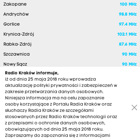
Zakopane
100 MHz
Andrychów
98.8 MHz
Gorlice
97.4 MHz
Krynica-Zdrój
102.1 MHz
Rabka-Zdrój
87.6 MHz
Szczawnica
90 MHz
Nowy Sącz
90 MHz
Radio Kraków informuje,
iż od dnia 25 maja 2018 roku wprowadza
aktualizację polityki prywatności i zabezpieczeń w
zakresie przetwarzania danych osobowych.
Niniejsza informacja ma na celu zapoznanie
osoby korzystające z Portalu Radia Kraków oraz
słuchaczy Radia Kraków ze szczegółami
stosowanych przez Radio Kraków technologii oraz
RADIO KRAKÓW SA. Aleja Juliusza Słowackiego 22, 30-007
z przepisami o ochronie danych osobowych,
Kraków
obowiązujących od dnia 25 maja 2018 roku.
Zapraszamy do zapoznania się z informacjami
Antena: 12 200 33 33