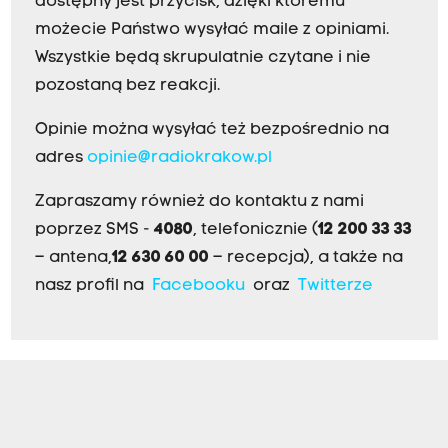
dostępny jest przycisk, dzięki któremu
możecie Państwo wysyłać maile z opiniami.
Wszystkie będą skrupulatnie czytane i nie
pozostaną bez reakcji.
Opinie można wysyłać też bezpośrednio na
adres
opinie@radiokrakow.pl
Zapraszamy również do kontaktu z nami
poprzez SMS -
4080
, telefonicznie (
12 200 33 33
– antena,
12 630 60 00
– recepcja), a także na
nasz profil na
Facebooku
oraz
Twitterze