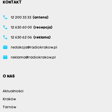
KONTAKT
phone
12 200 33 33
(antena)
phone
12 630 60 00
(recepcja)
phone
12 630 62 06
(reklama)
email
redakcja@radiokrakow.pl
email
reklama@radiokrakow.pl
O NAS
Aktualności
Kraków
Tarnów