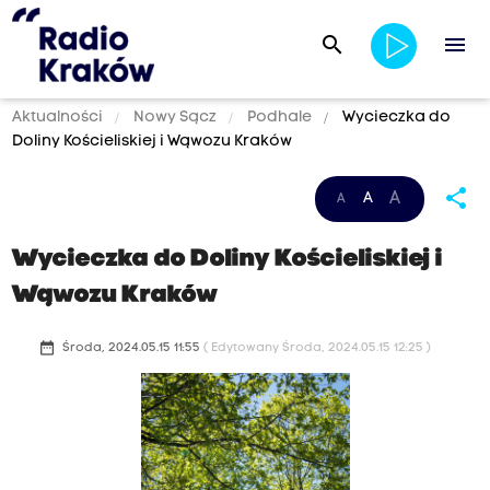
search
menu
Aktualności
Nowy Sącz
Podhale
Wycieczka do
Doliny Kościeliskiej i Wąwozu Kraków
share
A
A
A
Wycieczka do Doliny Kościeliskiej i
Wąwozu Kraków
date_range
Środa, 2024.05.15 11:55
( Edytowany Środa, 2024.05.15 12:25 )