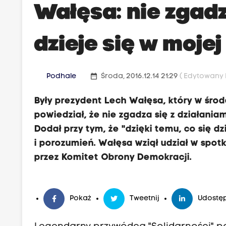
Wałęsa: nie zgadz
dzieje się w mojej
date_range
Podhale
Środa, 2016.12.14 21:29
( Edytowany P
Były prezydent Lech Wałęsa, który w śro
powiedział, że nie zgadza się z działania
Dodał przy tym, że "dzięki temu, co się d
i porozumień. Wałęsa wziął udział w spo
przez Komitet Obrony Demokracji.
Pokaż
Tweetnij
Udostęp