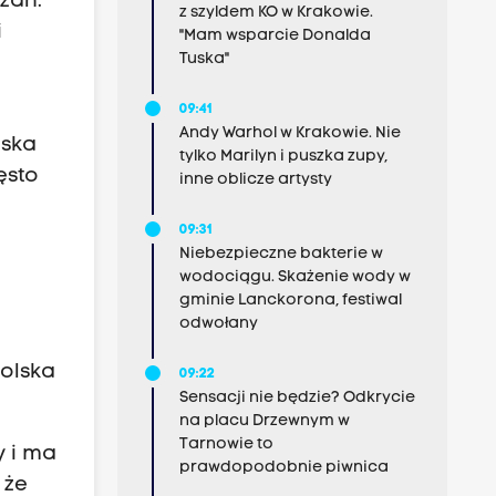
zań.
z szyldem KO w Krakowie.
i
"Mam wsparcie Donalda
Tuska"
09:41
Andy Warhol w Krakowie. Nie
iska
tylko Marilyn i puszka zupy,
ęsto
inne oblicze artysty
09:31
Niebezpieczne bakterie w
wodociągu. Skażenie wody w
gminie Lanckorona, festiwal
odwołany
olska
09:22
Sensacji nie będzie? Odkrycie
na placu Drzewnym w
Tarnowie to
y i ma
prawdopodobnie piwnica
 że