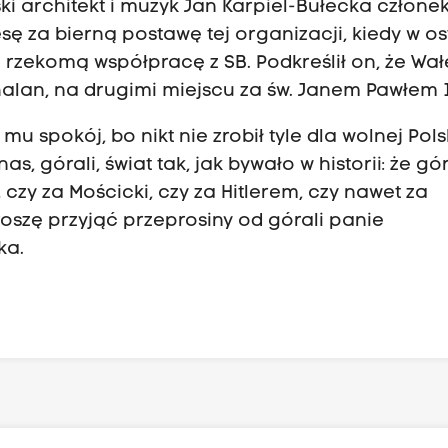
 architekt i muzyk Jan Karpiel-Bułecka człone
ę za bierną postawę tej organizacji, kiedy w o
rzekomą współpracę z SB. Podkreślił on, że Wa
lan, na drugimi miejscu za św. Janem Pawłem I
 mu spokój, bo nikt nie zrobił tyle dla wolnej Polsk
s, górali, świat tak, jak bywało w historii: że gó
 czy za Mościcki, czy za Hitlerem, czy nawet za
roszę przyjąć przeprosiny od górali panie
ka.