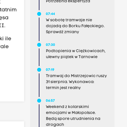
Potrzebna ekspertyza
k
statnim
07:44
łęsa
W sobotę tramwaje nie
I.
dojadą do Borku Fałęckiego.
Sprawdź zmiany
i ile
07:30
rale
Podtopienia w Ciężkowicach,
ulewny piątek w Tarnowie
07:19
Tramwaj do Mistrzejowic ruszy
31 sierpnia. Wykonawca:
termin jest realny
06:57
Weekend z kolarskimi
emocjami w Małopolsce.
Będą spore utrudnienia na
drogach