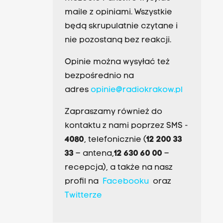
maile z opiniami. Wszystkie
będą skrupulatnie czytane i
nie pozostaną bez reakcji.
Opinie można wysyłać też
bezpośrednio na
adres
opinie@radiokrakow.pl
Zapraszamy również do
kontaktu z nami poprzez SMS -
4080
, telefonicznie (
12 200 33
33
– antena,
12 630 60 00
–
recepcja), a także na nasz
profil na
Facebooku
oraz
Twitterze