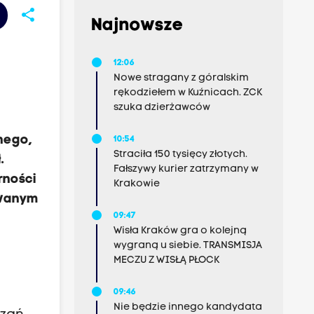
share
Najnowsze
12:06
Nowe stragany z góralskim
rękodziełem w Kuźnicach. ZCK
szuka dzierżawców
nego,
10:54
Straciła 150 tysięcy złotych.
.
Fałszywy kurier zatrzymany w
rności
Krakowie
owanym
09:47
Wisła Kraków gra o kolejną
wygraną u siebie. TRANSMISJA
MECZU Z WISŁĄ PŁOCK
09:46
Nie będzie innego kandydata