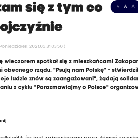
am się z tym co
A
A
A
 ojczyźnie
oniedziałek, 2021.05.31 03:50 )
dę wieczorem spotkał się z mieszkańcami Zakopa
mi obecnego rządu. "Psują nam Polskę" - stwierdził
zieje ludzie znów są zaangażowani", żądają solida
tkaniu z cyklu "Porozmawiajmy o Polsce" organiz
nij