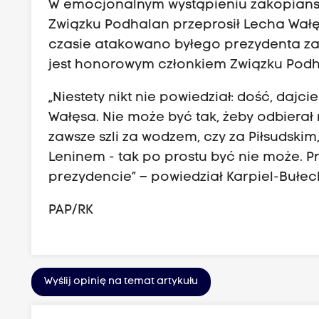
W emocjonalnym wystąpieniu zakopiański
Związku Podhalan przeprosił Lecha Wałęs
czasie atakowano byłego prezydenta za 
jest honorowym członkiem Związku Podha
„Niestety nikt nie powiedział: dość, dajcie
Wałęsa. Nie może być tak, żeby odbierał na
zawsze szli za wodzem, czy za Piłsudskim,
Leninem - tak po prostu być nie może. P
prezydencie” – powiedział Karpiel-Bułec
PAP/RK
Wyślij opinię na temat artykułu