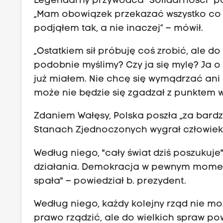
Legendarny przywódca "Solidarności" pod
„Mam obowiązek przekazać wszystko co 
podjąłem tak, a nie inaczej” – mówił.
„Ostatkiem sił próbuję coś zrobić, ale do
podobnie myślimy? Czy ja się mylę? Ja o 
już miałem. Nie chcę się wymądrzać ani 
może nie będzie się zgadzał z punktem 
Zdaniem Wałęsy, Polska poszła „za bardzo
Stanach Zjednoczonych wygrał człowiek, 
Według niego, "cały świat dziś poszukuje"
działania. Demokracja w pewnym momen
spała" – powiedział b. prezydent.
Według niego, każdy kolejny rząd nie mo
prawo rządzić, ale do wielkich spraw po