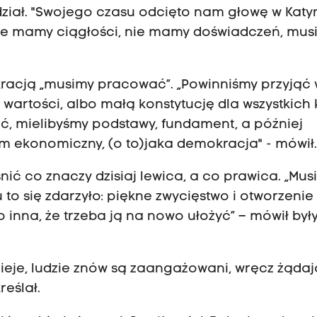
ział. "Swojego czasu odcięto nam głowę w Katyn
 nie mamy ciągłości, nie mamy doświadczeń, mus
kracją „musimy pracować”. „Powinniśmy przyjąć
 wartości, albo małą konstytucję dla wszystkich
ć, mielibyśmy podstawy, fundament, a później
m ekonomiczny, (o to)jaka demokracja" - mówił
nić co znaczy dzisiaj lewica, a co prawica. „Mus
o się zdarzyło: piękne zwycięstwo i otworzenie
ko inna, że trzeba ją na nowo ułożyć” – mówił był
dzieje, ludzie znów są zaangażowani, wręcz żądaj
reślał.