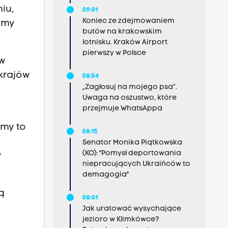
iu,
09:01
Koniec ze zdejmowaniem
imy
butów na krakowskim
lotnisku. Kraków Airport
pierwszy w Polsce
 w
 krajów
08:54
„Zagłosuj na mojego psa”.
Uwaga na oszustwo, które
.
przejmuje WhatsAppa
imy to
08:15
Senator Monika Piątkowska
(KO): "Pomysł deportowania
y
niepracujących Ukraińców to
demagogia"
ą
08:01
Jak uratować wysychające
jezioro w Klimkówce?