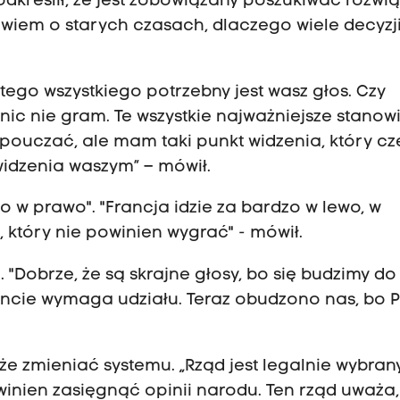
kreślił, że jest zobowiązany poszukiwać rozwią
wiem o starych czasach, dlaczego wiele decyzj
 tego wszystkiego potrzebny jest wasz głos. Czy
nic nie gram. Te wszystkie najważniejsze stanow
pouczać, ale mam taki punkt widzenia, który cz
widzenia waszym” – mówił.
 w prawo". "Francja idzie za bardzo w lewo, w
który nie powinien wygrać" - mówił.
. "Dobrze, że są skrajne głosy, bo się budzimy do
cie wymaga udziału. Teraz obudzono nas, bo P
że zmieniać systemu. „Rząd jest legalnie wybran
winien zasięgnąć opinii narodu. Ten rząd uważa,