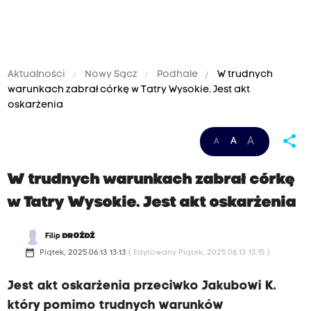
Aktualności
Nowy Sącz
Podhale
W trudnych
warunkach zabrał córkę w Tatry Wysokie. Jest akt
oskarżenia
share
A
A
A
W trudnych warunkach zabrał córkę
w Tatry Wysokie. Jest akt oskarżenia
Filip
DROŻDŻ
date_range
Piątek, 2025.06.13 13:13
( Edytowany Piątek, 2025.06.13 13:15 )
Jest akt oskarżenia przeciwko Jakubowi K.
który pomimo trudnych warunków