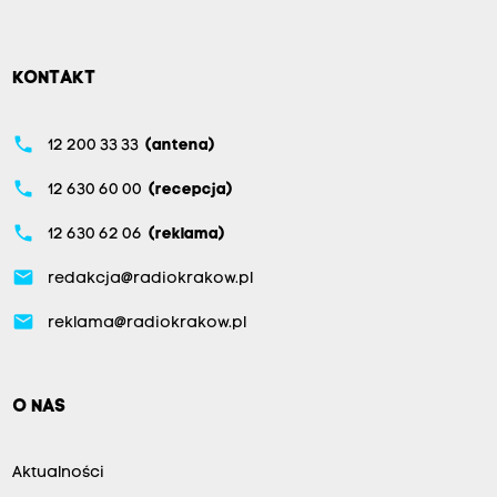
KONTAKT
phone
12 200 33 33
(antena)
phone
12 630 60 00
(recepcja)
phone
12 630 62 06
(reklama)
email
redakcja@radiokrakow.pl
email
reklama@radiokrakow.pl
O NAS
Aktualności