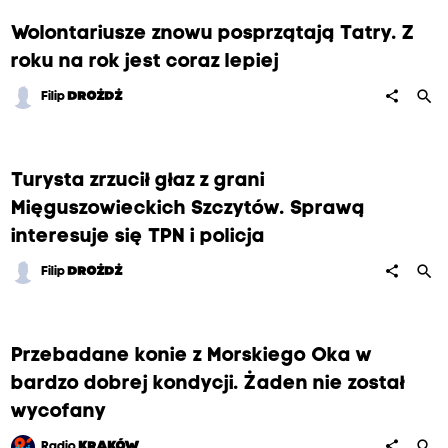
Wolontariusze znowu posprzątają Tatry. Z
roku na rok jest coraz lepiej
search
share
Filip
DROŻDŻ
Turysta zrzucił głaz z grani
Mięguszowieckich Szczytów. Sprawą
interesuje się TPN i policja
search
share
Filip
DROŻDŻ
Przebadane konie z Morskiego Oka w
bardzo dobrej kondycji. Żaden nie został
wycofany
search
share
Radio
KRAKÓW