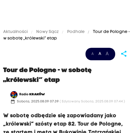
Aktualności
Nowy Sącz
Podhale
Tour de Pologne -
w sobotę „królewski” etap
share
A
A
A
Tour de Pologne - w sobotę
„królewski” etap
Radio
KRAKÓW
date_range
Sobota, 2025.08.09 07:39
( Edytowany Sobota, 2025.08.09 07:44 )
W sobotę odbędzie się zapowiadany jako
„królewski” szósty etap 82. Tour de Pologne,
ze startem i metą w Bukowinie Tatrzańskiej