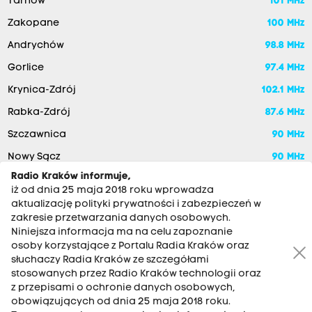
Tarnów
101 MHz
Zakopane
100 MHz
Andrychów
98.8 MHz
Gorlice
97.4 MHz
Krynica-Zdrój
102.1 MHz
Rabka-Zdrój
87.6 MHz
Szczawnica
90 MHz
Nowy Sącz
90 MHz
Radio Kraków informuje,
iż od dnia 25 maja 2018 roku wprowadza
aktualizację polityki prywatności i zabezpieczeń w
zakresie przetwarzania danych osobowych.
Niniejsza informacja ma na celu zapoznanie
osoby korzystające z Portalu Radia Kraków oraz
słuchaczy Radia Kraków ze szczegółami
stosowanych przez Radio Kraków technologii oraz
RADIO KRAKÓW SA. Aleja Juliusza Słowackiego 22, 30-007
z przepisami o ochronie danych osobowych,
Kraków
obowiązujących od dnia 25 maja 2018 roku.