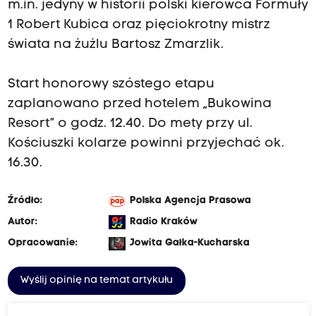
m.in. jedyny w historii polski kierowca Formuły
1 Robert Kubica oraz pięciokrotny mistrz
świata na żużlu Bartosz Zmarzlik.
Start honorowy szóstego etapu
zaplanowano przed hotelem „Bukowina
Resort” o godz. 12.40. Do mety przy ul.
Kościuszki kolarze powinni przyjechać ok.
16.30.
Źródło:
Polska Agencja Prasowa
Autor:
Radio Kraków
Opracowanie:
Jowita Gałka-Kucharska
Wyślij opinię na temat artykułu