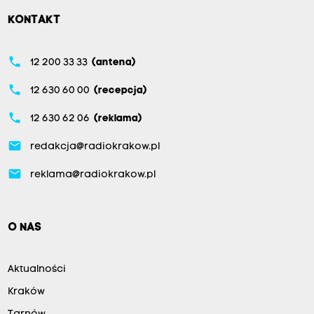
KONTAKT
phone
12 200 33 33
(antena)
phone
12 630 60 00
(recepcja)
phone
12 630 62 06
(reklama)
email
redakcja@radiokrakow.pl
email
reklama@radiokrakow.pl
O NAS
Aktualności
Kraków