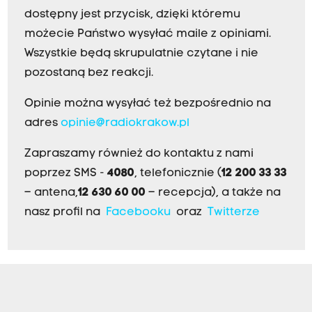
dostępny jest przycisk, dzięki któremu
możecie Państwo wysyłać maile z opiniami.
Wszystkie będą skrupulatnie czytane i nie
pozostaną bez reakcji.
Opinie można wysyłać też bezpośrednio na
adres
opinie@radiokrakow.pl
Zapraszamy również do kontaktu z nami
poprzez SMS -
4080
, telefonicznie (
12 200 33 33
– antena,
12 630 60 00
– recepcja), a także na
nasz profil na
Facebooku
oraz
Twitterze