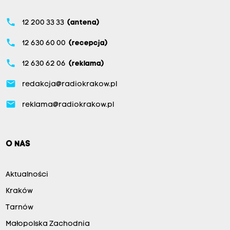
phone
12 200 33 33
(antena)
phone
12 630 60 00
(recepcja)
phone
12 630 62 06
(reklama)
email
redakcja@radiokrakow.pl
email
reklama@radiokrakow.pl
O NAS
Aktualności
Kraków
Tarnów
Małopolska Zachodnia