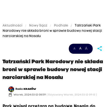
Aktualności
Nowy Sącz
Podhale
Tatrzański Park
Narodowy nie składa broni w sprawie budowy nowej stacji
narciarskiej na Nosalu
share
A
A
A
Tatrzański Park Narodowy nie składa
broni w sprawie budowy nowej stacji
narciarskiej na Nosalu
Radio
KRAKÓW
date_range
Wtorek, 2024.03.12 08:59
( Edytowany Wtorek, 2024.03.12 09:13 )
Park wpisał przetarg na budowę Nosala do