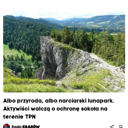
Albo przyroda, albo narciarski lunapark.
Aktywiści walczą o ochronę sokoła na
terenie TPN
search
share
Radio
KRAKÓW