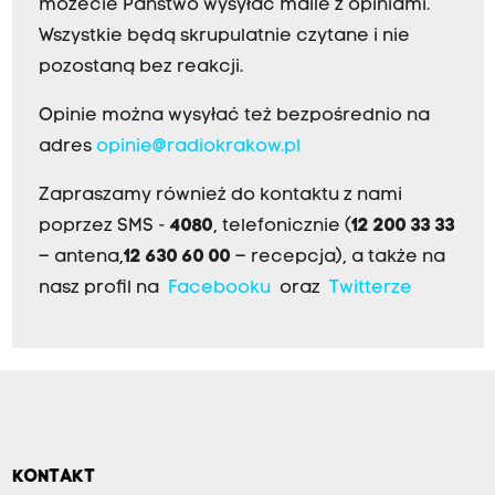
możecie Państwo wysyłać maile z opiniami.
Wszystkie będą skrupulatnie czytane i nie
pozostaną bez reakcji.
Opinie można wysyłać też bezpośrednio na
adres
opinie@radiokrakow.pl
Zapraszamy również do kontaktu z nami
poprzez SMS -
4080
, telefonicznie (
12 200 33 33
– antena,
12 630 60 00
– recepcja), a także na
nasz profil na
Facebooku
oraz
Twitterze
KONTAKT