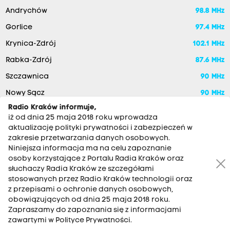
Andrychów
98.8 MHz
Gorlice
97.4 MHz
Krynica-Zdrój
102.1 MHz
Rabka-Zdrój
87.6 MHz
Szczawnica
90 MHz
Nowy Sącz
90 MHz
Radio Kraków informuje,
iż od dnia 25 maja 2018 roku wprowadza
aktualizację polityki prywatności i zabezpieczeń w
zakresie przetwarzania danych osobowych.
Niniejsza informacja ma na celu zapoznanie
osoby korzystające z Portalu Radia Kraków oraz
słuchaczy Radia Kraków ze szczegółami
stosowanych przez Radio Kraków technologii oraz
RADIO KRAKÓW SA. Aleja Juliusza Słowackiego 22, 30-007
z przepisami o ochronie danych osobowych,
Kraków
obowiązujących od dnia 25 maja 2018 roku.
Antena: 12 200 33 33
Zapraszamy do zapoznania się z informacjami
zawartymi w Polityce Prywatności.