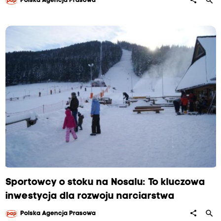
search
share
Polska Agencja Prasowa
Sportowcy o stoku na Nosalu: To kluczowa
inwestycja dla rozwoju narciarstwa
search
share
Polska Agencja Prasowa