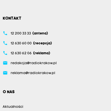
KONTAKT
phone
12 200 33 33
(antena)
phone
12 630 60 00
(recepcja)
phone
12 630 62 06
(reklama)
email
redakcja@radiokrakow.pl
email
reklama@radiokrakow.pl
O NAS
Aktualności