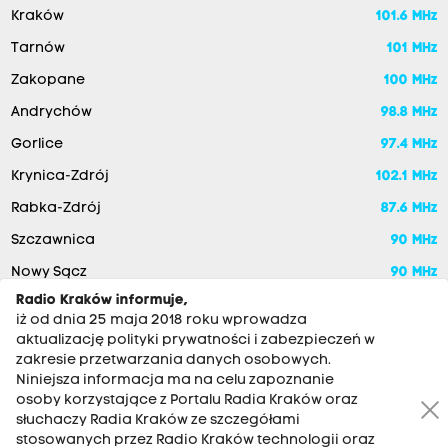
Kraków
101.6 MHz
Tarnów
101 MHz
Zakopane
100 MHz
Andrychów
98.8 MHz
Gorlice
97.4 MHz
Krynica-Zdrój
102.1 MHz
Rabka-Zdrój
87.6 MHz
Szczawnica
90 MHz
Nowy Sącz
90 MHz
Radio Kraków informuje,
iż od dnia 25 maja 2018 roku wprowadza
aktualizację polityki prywatności i zabezpieczeń w
zakresie przetwarzania danych osobowych.
Niniejsza informacja ma na celu zapoznanie
osoby korzystające z Portalu Radia Kraków oraz
słuchaczy Radia Kraków ze szczegółami
stosowanych przez Radio Kraków technologii oraz