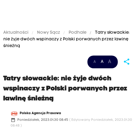
Aktualności
Nowy Sącz
Podhale
Tatry słowackie:
nie żyje dwóch wspinaczy z Polski porwanych przez lawinę
śnieżną
share
A
A
A
Tatry słowackie: nie żyje dwóch
wspinaczy z Polski porwanych przez
lawinę śnieżną
Polska Agencja Prasowa
date_range
Poniedziałek, 2023.01.30 08:45
( Edytowany Poniedziałek, 2023.01.30
08:48 )