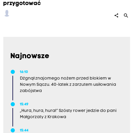
przygotować
search
share
Najnowsze
16:10
Dźgnął znajomego nożem przed blokiem w
Nowym Sączu. 40-latek z zarzutem usiłowania
zabójstwa
15:49
„Hura, hura, hura!” Szósty rower jedzie do pani
Małgorzaty z Krakowa
15:44