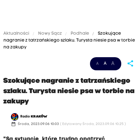
Aktualności
Nowy Sącz
Podhale
Szokujące
nagranie z tatrzańskiego szlaku. Turysta niesie psa w torbie
na zakupy
share
A
A
A
Szokujące nagranie z tatrzańskiego
szlaku. Turysta niesie psa w torbie na
zakupy
Radio
KRAKÓW
date_range
Środa, 2023.09.06 10:03
( Edytowany Środa, 2023.09.06 10:25 )
"Są sytuacje, które trudno opatrzyć