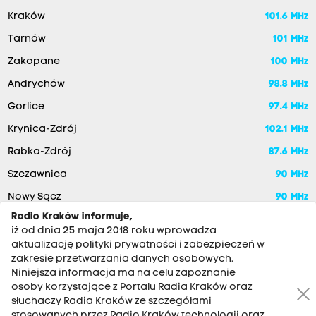
Kraków
101.6 MHz
Tarnów
101 MHz
Zakopane
100 MHz
Andrychów
98.8 MHz
Gorlice
97.4 MHz
Krynica-Zdrój
102.1 MHz
Rabka-Zdrój
87.6 MHz
Szczawnica
90 MHz
Nowy Sącz
90 MHz
Radio Kraków informuje,
iż od dnia 25 maja 2018 roku wprowadza
aktualizację polityki prywatności i zabezpieczeń w
zakresie przetwarzania danych osobowych.
Niniejsza informacja ma na celu zapoznanie
osoby korzystające z Portalu Radia Kraków oraz
słuchaczy Radia Kraków ze szczegółami
stosowanych przez Radio Kraków technologii oraz