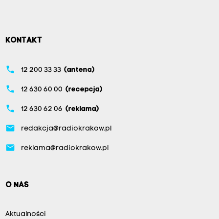
KONTAKT
phone
12 200 33 33
(antena)
phone
12 630 60 00
(recepcja)
phone
12 630 62 06
(reklama)
email
redakcja@radiokrakow.pl
email
reklama@radiokrakow.pl
O NAS
Aktualności