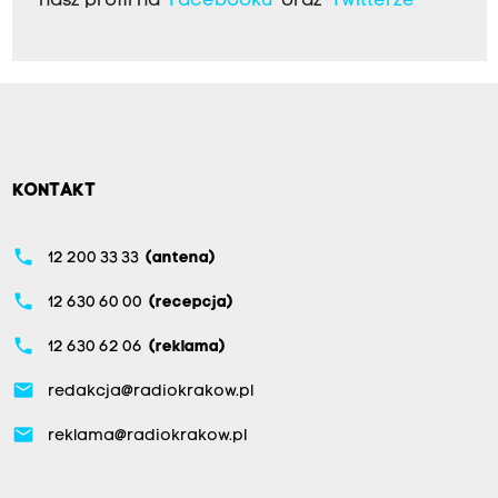
nasz profil na
Facebooku
oraz
Twitterze
KONTAKT
phone
12 200 33 33
(antena)
phone
12 630 60 00
(recepcja)
phone
12 630 62 06
(reklama)
email
redakcja@radiokrakow.pl
email
reklama@radiokrakow.pl