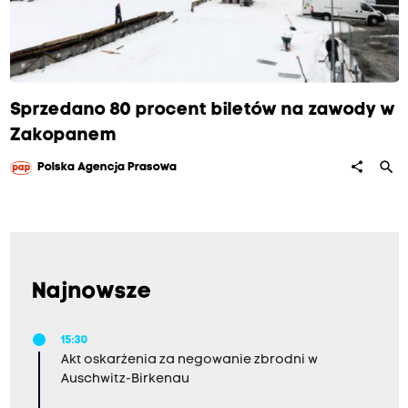
Sprzedano 80 procent biletów na zawody w
Zakopanem
search
share
Polska Agencja Prasowa
Najnowsze
15:30
Akt oskarżenia za negowanie zbrodni w
Auschwitz-Birkenau