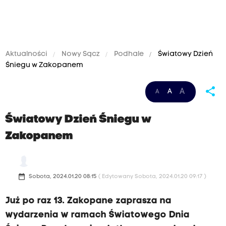
Aktualności
Nowy Sącz
Podhale
Światowy Dzień
Śniegu w Zakopanem
share
A
A
A
Światowy Dzień Śniegu w
Zakopanem
date_range
Sobota, 2024.01.20 08:15
( Edytowany Sobota, 2024.01.20 09:17 )
Już po raz 13. Zakopane zaprasza na
wydarzenia w ramach Światowego Dnia