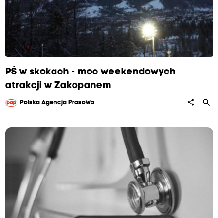
PŚ w skokach - moc weekendowych
atrakcji w Zakopanem
search
share
Polska Agencja Prasowa