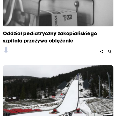
Oddział pediatryczny zakopiańskiego
szpitala przeżywa oblężenie
search
share