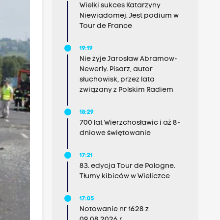
Wielki sukces Katarzyny
Niewiadomej. Jest podium w
Tour de France
19:19
Nie żyje Jarosław Abramow-
Newerly. Pisarz, autor
słuchowisk, przez lata
związany z Polskim Radiem
18:29
700 lat Wierzchosławic i aż 8-
dniowe świętowanie
17:21
83. edycja Tour de Pologne.
Tłumy kibiców w Wieliczce
17:05
Notowanie nr 1628 z
09.08.2026 r.