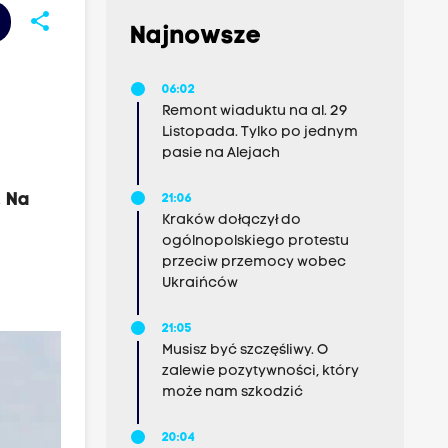
share
Najnowsze
06:02
Remont wiaduktu na al. 29
Listopada. Tylko po jednym
pasie na Alejach
. Na
21:06
Kraków dołączył do
ogólnopolskiego protestu
przeciw przemocy wobec
Ukraińców
21:05
Musisz być szczęśliwy. O
zalewie pozytywności, który
może nam szkodzić
20:04