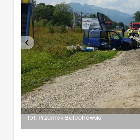
‹
fot. Przemek Bolechowski