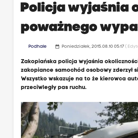
Policja wyjaśnia 
poważnego wypad
date_range
Podhale
Poniedziałek, 2015.08.10 05:17
( Edyt
Zakopiańska policja wyjaśnia okolicznoś
zakopiance samochód osobowy zderzył się 
Wszystko wskazuje na to że kierowca auta
przeciwległy pas ruchu.