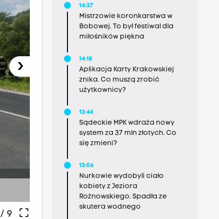
14:37
Mistrzowie koronkarstwa w
Bobowej. To był festiwal dla
miłośników piękna
14:18
›
Aplikacja Karty Krakowskiej
znika. Co muszą zrobić
użytkownicy?
13:44
Sądeckie MPK wdraża nowy
system za 37 mln złotych. Co
się zmieni?
13:06
Nurkowie wydobyli ciało
fot. Przemek Bolechowski
kobiety z Jeziora
Rożnowskiego. Spadła ze
skutera wodnego
crop_free
/ 9