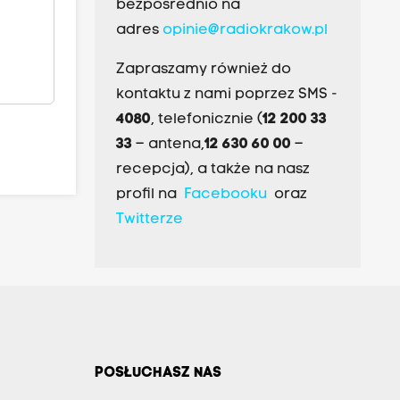
bezpośrednio na
adres
opinie@radiokrakow.pl
Zapraszamy również do
kontaktu z nami poprzez SMS -
4080
, telefonicznie (
12 200 33
33
– antena,
12 630 60 00
–
recepcja), a także na nasz
profil na
Facebooku
oraz
Twitterze
POSŁUCHASZ NAS