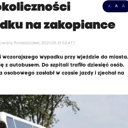
okoliczności
A
A
A
ku na zakopiance
owany Poniedziałek, 2021.05.31 02:47 )
ci wczorajszego wypadku przy wjeździe do miasta
z autobusem. Do szpitali trafiło dziesięć osób.
 osobowego zasłabł w czasie jazdy i zjechał na