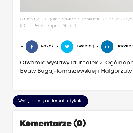
Laureatki 2. Ogólnopolskiego Konkursu Malarskiego „
(P), fot. PAP/Grzegorz Momot
Pokaż
Tweetnij
Udostęp
Otwarcie wystawy laureatek 2. Ogólnopo
Beaty Bugaj-Tomaszewskiej i Małgorzat
Wyślij opinię na temat artykułu
Komentarze (0)