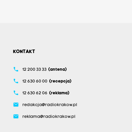
KONTAKT
phone
12 200 33 33
(antena)
phone
12 630 60 00
(recepcja)
phone
12 630 62 06
(reklama)
email
redakcja@radiokrakow.pl
email
reklama@radiokrakow.pl