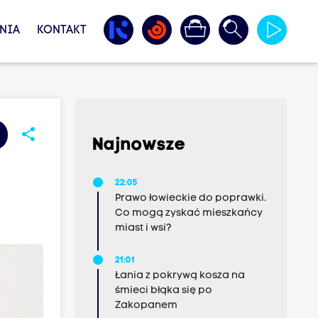
NIA
KONTAKT
share
Najnowsze
22:05
Prawo łowieckie do poprawki.
Co mogą zyskać mieszkańcy
miast i wsi?
21:01
Łania z pokrywą kosza na
śmieci błąka się po
Zakopanem