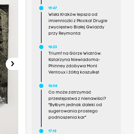
19:47
Wisła Kraków lepsza od
imienniczki z Płocka! Drugie
zwycięstwo Białej Gwiazdy
przy Reymonta
18:23
Triumf na Górze Wiatrów:
Katarzyna Niewiadoma-
›
Phinney zdobywa Mont
Ventoux i żółtą koszulkę!
18:08
Co może zatrzymać
przestępstwa z nienawiści?
"Byłbym jednak daleki od
sugerowania prostego
podnoszenia kar"
17:13