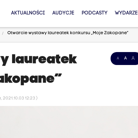
AKTUALNOŚCI
AUDYCJE
PODCASTY
WYDARZE
Otwarcie wystawy laureatek konkursu „Moje Zakopane”
y laureatek
A
A
A
Zakopane”
 2021.10.03 12:23 )