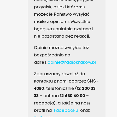
naszej stronie dostępny jest
przycisk, dzięki któremu
możecie Państwo wysyłać
maile z opiniami. Wszystkie
będą skrupulatnie czytane i
nie pozostaną bez reakcji.
Opinie można wysyłać też
bezpośrednio na
adres
opinie@radiokrakow.pl
Zapraszamy również do
kontaktu z nami poprzez SMS -
4080
, telefonicznie (
12 200 33
33
– antena,
12 630 60 00
–
recepcja), a także na nasz
profil na
Facebooku
oraz