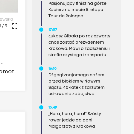
Pasjonujący finisz na górze
Kocierz na mecie 5. etapu
Tour de Pologne
zewska
crop_free
1
/ 9
17:07
Łukasz Gibała po raz czwarty
chce zostać prezydentem
Krakowa. Mówi o zadłużeniu i
strefie czystego transportu
 -
16:10
Momot
Dźgnął znajomego nożem
przed blokiem w Nowym
Sączu. 40-latek z zarzutem
usiłowania zabójstwa
15:49
„Hura, hura, hura!” Szósty
rower jedzie do pani
Małgorzaty z Krakowa