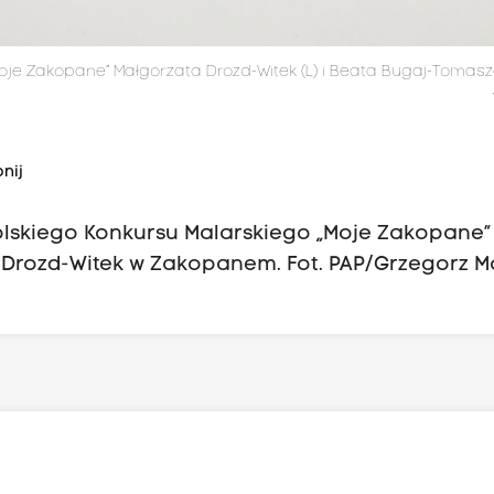
Moje Zakopane” Małgorzata Drozd-Witek (L) i Beata Bugaj-Tomas
nij
lskiego Konkursu Malarskiego „Moje Zakopane”
y Drozd-Witek w Zakopanem. Fot. PAP/Grzegorz 