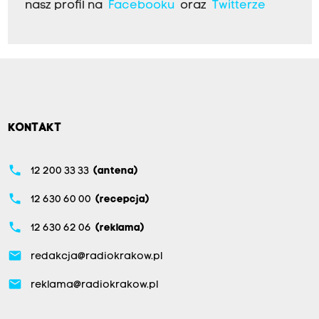
nasz profil na
Facebooku
oraz
Twitterze
KONTAKT
phone
12 200 33 33
(antena)
phone
12 630 60 00
(recepcja)
phone
12 630 62 06
(reklama)
email
redakcja@radiokrakow.pl
email
reklama@radiokrakow.pl