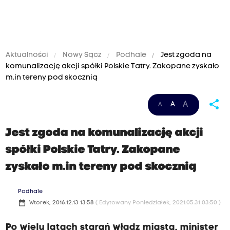
Aktualności
Nowy Sącz
Podhale
Jest zgoda na
komunalizację akcji spółki Polskie Tatry. Zakopane zyskało
m.in tereny pod skocznią
share
A
A
A
Jest zgoda na komunalizację akcji
spółki Polskie Tatry. Zakopane
zyskało m.in tereny pod skocznią
Podhale
date_range
Wtorek, 2016.12.13 13:58
( Edytowany Poniedziałek, 2021.05.31 03:50 )
Po wielu latach starań władz miasta, minister