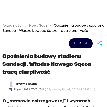
Aktualności
Nowy Sącz
Opoźnienia budowy stadionu
Sandecji. Władze Nowego Sącza tracą cierpliwość
share
A
A
A
Opoźnienia budowy stadionu
Sandecji. Władze Nowego Sącza
tracą cierpliwość
Krystyna
PASEK
date_range
Piątek, 2023.07.07 17:16
( Edytowany Piątek, 2023.07.07 17:24 )
O „rozmowie ostrzegawczej” i wyrazach