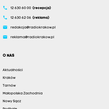
phone
12 630 60 00
(recepcja)
phone
12 630 62 06
(reklama)
email
redakcja@radiokrakow.pl
email
reklama@radiokrakow.pl
O NAS
Aktualności
Kraków
Tarnów
Małopolska Zachodnia
Nowy Sącz