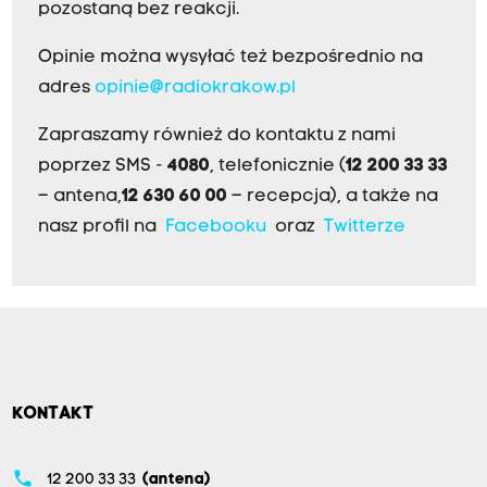
pozostaną bez reakcji.
Opinie można wysyłać też bezpośrednio na
adres
opinie@radiokrakow.pl
Zapraszamy również do kontaktu z nami
poprzez SMS -
4080
, telefonicznie (
12 200 33 33
– antena,
12 630 60 00
– recepcja), a także na
nasz profil na
Facebooku
oraz
Twitterze
KONTAKT
phone
12 200 33 33
(antena)