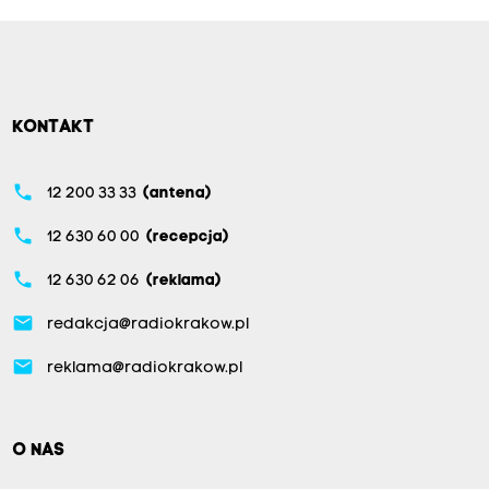
KONTAKT
phone
12 200 33 33
(antena)
phone
12 630 60 00
(recepcja)
phone
12 630 62 06
(reklama)
email
redakcja@radiokrakow.pl
email
reklama@radiokrakow.pl
O NAS