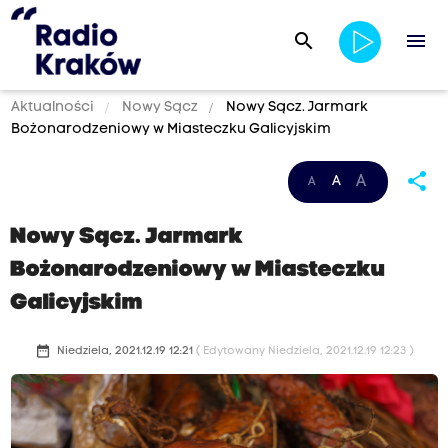
search
menu
Aktualności
Nowy Sącz
Nowy Sącz. Jarmark
Bożonarodzeniowy w Miasteczku Galicyjskim
share
A
A
A
Nowy Sącz. Jarmark
Bożonarodzeniowy w Miasteczku
Galicyjskim
date_range
Niedziela, 2021.12.19 12:21
( Edytowany Niedziela, 2021.12.19 12:23 )