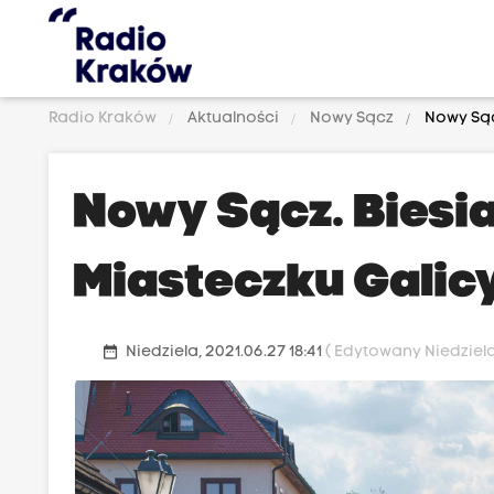
Radio Kraków
Aktualności
Nowy Sącz
Nowy Sąc
Nowy Sącz. Biesi
Miasteczku Galic
date_range
Niedziela, 2021.06.27 18:41
( Edytowany Niedziela,