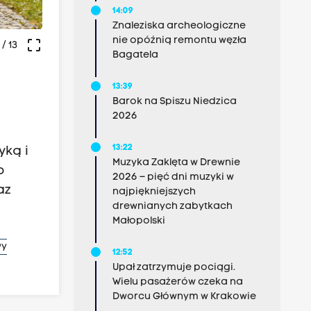
14:09
Znaleziska archeologiczne
nie opóźnią remontu węzła
crop_free
/ 13
Bagatela
13:39
Barok na Spiszu Niedzica
2026
13:22
yką i
Muzyka Zaklęta w Drewnie
o
2026 – pięć dni muzyki w
az
najpiękniejszych
drewnianych zabytkach
Małopolski
wy
12:52
Upał zatrzymuje pociągi.
Wielu pasażerów czeka na
Dworcu Głównym w Krakowie