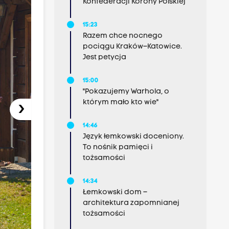
Konfederacji Korony Polskiej
15:23
Razem chce nocnego
pociągu Kraków–Katowice.
Jest petycja
15:00
"Pokazujemy Warhola, o
którym mało kto wie"
›
14:46
Język łemkowski doceniony.
To nośnik pamięci i
tożsamości
14:34
Łemkowski dom –
architektura zapomnianej
tożsamości