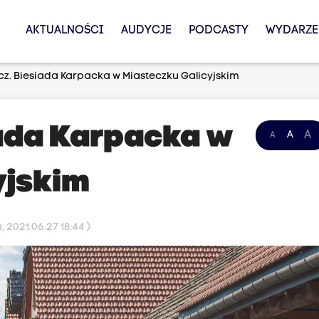
AKTUALNOŚCI
AUDYCJE
PODCASTY
WYDARZE
z. Biesiada Karpacka w Miasteczku Galicyjskim
ada Karpacka w
A
A
A
yjskim
 2021.06.27 18:44 )