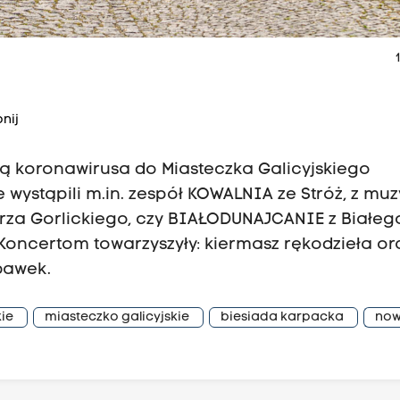
1
nij
ią koronawirusa do Miasteczka Galicyjskiego
wystąpili m.in. zespół KOWALNIA ze Stróż, z muz
za Gorlickiego, czy BIAŁODUNAJCANIE z Białeg
Koncertom towarzyszyły: kiermasz rękodzieła or
bawek.
kie
miasteczko galicyjskie
biesiada karpacka
no