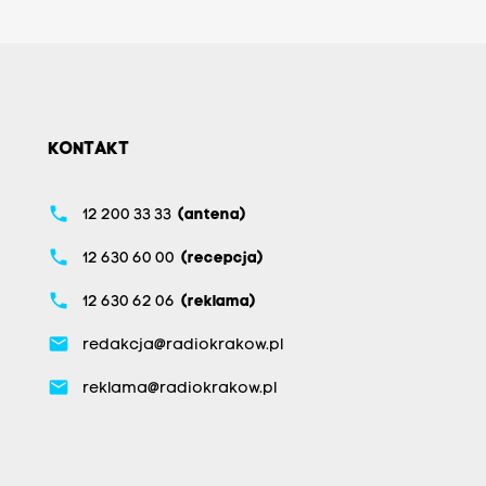
KONTAKT
phone
12 200 33 33
(antena)
phone
12 630 60 00
(recepcja)
phone
12 630 62 06
(reklama)
email
redakcja@radiokrakow.pl
email
reklama@radiokrakow.pl