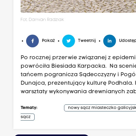
Fot. Damian Radziak
Pokaż
Tweetnij
Udostęp
Po rocznej przerwie związanej z epidem
powróciła Biesiada Karpacka. Na scenie 
tańcem pogranicza Sądecczyzny i Pogór
Dunajca, prezentujący kulturę Podhala. 
warsztaty wykonywania drewnianych za
Tematy:
nowy sącz miasteczko galicyjs
sącz