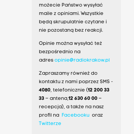
możecie Państwo wysyłać
maile z opiniami. Wszystkie
będą skrupulatnie czytane i
nie pozostaną bez reakcji.
Opinie można wysyłać też
bezpośrednio na
adres
opinie@radiokrakow.pl
Zapraszamy również do
kontaktu z nami poprzez SMS -
4080
, telefonicznie (
12 200 33
33
– antena,
12 630 60 00
–
recepcja), a także na nasz
profil na
Facebooku
oraz
Twitterze