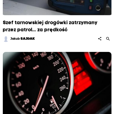
Szef tarnowskiej drogówki zatrzymany
przez patrol... za prędkość
search
share
Jakub
SAJDAK