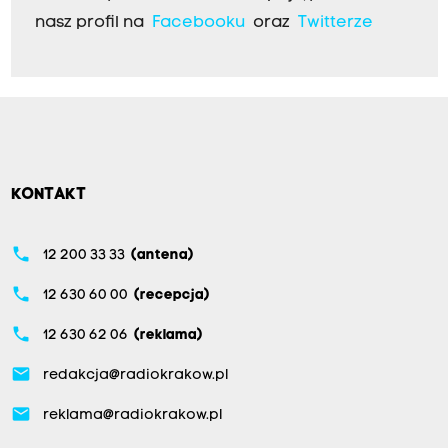
nasz profil na
Facebooku
oraz
Twitterze
KONTAKT
phone
12 200 33 33
(antena)
phone
12 630 60 00
(recepcja)
phone
12 630 62 06
(reklama)
email
redakcja@radiokrakow.pl
email
reklama@radiokrakow.pl