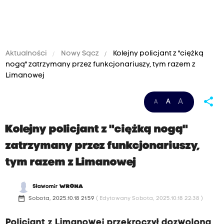
Aktualności
Nowy Sącz
Kolejny policjant z "ciężką
nogą" zatrzymany przez funkcjonariuszy, tym razem z
Limanowej
share
A
A
A
Kolejny policjant z "ciężką nogą"
zatrzymany przez funkcjonariuszy,
tym razem z Limanowej
Sławomir
WRONA
date_range
Sobota, 2025.10.18 21:59
( Edytowany Sobota, 2025.10.18 22:38 )
Policjant z Limanowej przekroczył dozwoloną