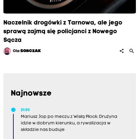
Naczelnik drogówki z Tarnowa, ale jego
sprawą zajmą się policjanci z Nowego
Sącza
search
share
Ola
SOBCZAK
Najnowsze
21:50
Mariusz Jop po meczu z Wisłą Płock: Drużyna
idzie w dobrym kierunku, a rywalizacja w
składzie nas buduje