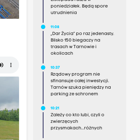
poniedziałek. Będą spore
utrudnienia
11:08
„Dar Życia” po raz jedenasty.
Blisko 150 biegaczy na
trasach w Tarnowie i
okolicach
10:37
Rządowy program nie
sfinansuje całej inwestycji.
Tarnów szuka pieniędzy na
parking ze schronem
10:21
Zależy co kto lubi, czyli o
zwierzęcych
przysmakach...różnych