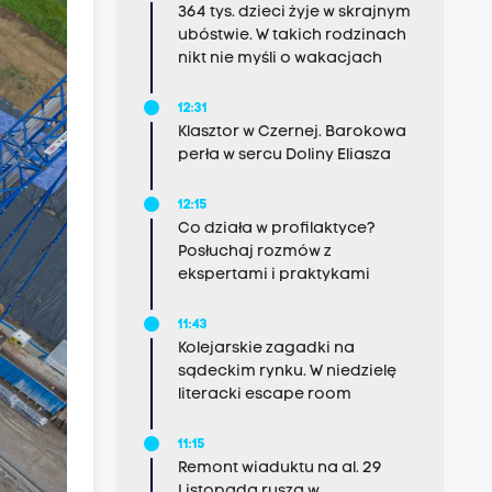
364 tys. dzieci żyje w skrajnym
ubóstwie. W takich rodzinach
nikt nie myśli o wakacjach
12:31
Klasztor w Czernej. Barokowa
perła w sercu Doliny Eliasza
12:15
Co działa w profilaktyce?
Posłuchaj rozmów z
ekspertami i praktykami
11:43
Kolejarskie zagadki na
sądeckim rynku. W niedzielę
literacki escape room
11:15
Remont wiaduktu na al. 29
Listopada rusza w