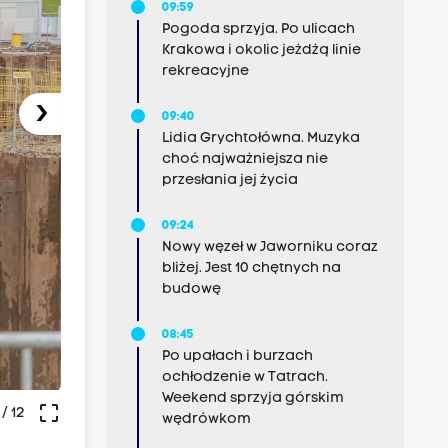
09:59
Pogoda sprzyja. Po ulicach
Krakowa i okolic jeżdżą linie
rekreacyjne
›
09:40
Lidia Grychtołówna. Muzyka
choć najważniejsza nie
przesłania jej życia
09:24
Nowy węzeł w Jaworniku coraz
bliżej. Jest 10 chętnych na
budowę
08:45
Po upałach i burzach
ochłodzenie w Tatrach.
Weekend sprzyja górskim
crop_free
/ 12
wędrówkom