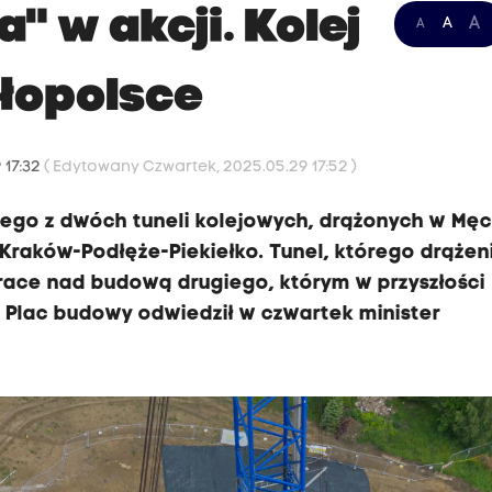
" w akcji. Kolej
A
A
A
łopolsce
 17:32
( Edytowany Czwartek, 2025.05.29 17:52 )
nego z dwóch tuneli kolejowych, drążonych w Męci
Kraków-Podłęże-Piekiełko. Tunel, którego drążeni
 Prace nad budową drugiego, którym w przyszłości
. Plac budowy odwiedził w czwartek minister