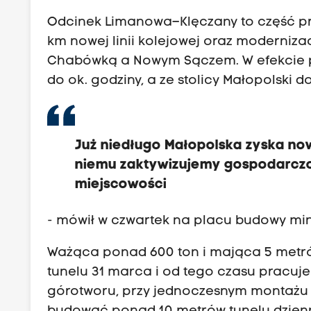
Odcinek Limanowa–Klęczany to część p
km nowej linii kolejowej oraz modernizacj
Chabówką a Nowym Sączem. W efekcie p
do ok. godziny, a ze stolicy Małopolski 
Już niedługo Małopolska zyska no
niemu zaktywizujemy gospodarczo 
miejscowości
- mówił w czwartek na placu budowy minis
Ważąca ponad 600 ton i mająca 5 metró
tunelu 31 marca i od tego czasu pracuj
górotworu, przy jednoczesnym montażu