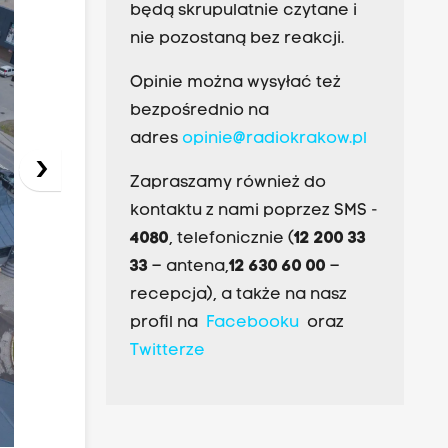
będą skrupulatnie czytane i
nie pozostaną bez reakcji.
Opinie można wysyłać też
bezpośrednio na
adres
opinie@radiokrakow.pl
›
Zapraszamy również do
kontaktu z nami poprzez SMS -
4080
, telefonicznie (
12 200 33
33
– antena,
12 630 60 00
–
recepcja), a także na nasz
profil na
Facebooku
oraz
Twitterze