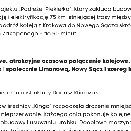
rojektu
„Podłęże–Piekiełko”,
który zakłada budow
ę i elektryfikację 75 km istniejącej trasy między
odróż koleją z Krakowa do Nowego Sącza skróc
do Zakopanego - do 90 minut.
we, atrakcyjne czasowo połączenie kolejowe. 
i społecznie Limanową, Nowy Sącz i szereg 
ter infrastruktury Dariusz Klimczak.
w średnicy „Kinga” rozpoczęła drążenie mniejs
e nieprzerwanie. Każdego dnia pokonuje kolejne
 obudowy i usuwaniu urobku. Docelowo maszy