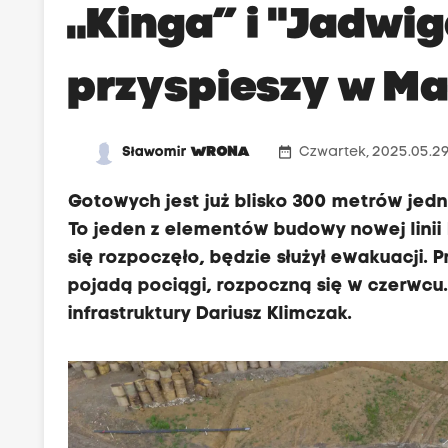
„Kinga” i "Jadwiga
przyspieszy w Ma
date_range
Sławomir
WRONA
Czwartek, 2025.05.29
Gotowych jest już blisko 300 metrów jed
To jeden z elementów budowy nowej linii 
się rozpoczęło, będzie służył ewakuacji.
pojadą pociągi, rozpoczną się w czerwcu
infrastruktury Dariusz Klimczak.