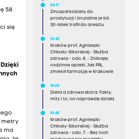
08:11
ę 58
Zmuszał kobiety do
prostytucji i brutalnie je bił.
30-latek trafił do aresztu
i się
10:45
Kraków prof. Agnieszki
Chłosty-Sikorskiej - Służba
zdrowia - odc. 8. - Zniknęły
Dzięki
rodzinne apteki. Jak PRL
zmienił farmację w Krakowie
innych
15:05
Dieta a zdrowa skóra. Fakty,
mity i to, co naprawdę działa
zego
10:45
Kraków prof. Agnieszki
 metry
Chłosty-Sikorskiej - Służba
na ma
zdrowia - odc. 7. - Bez nich