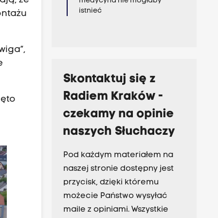
ją, że
medycyna nie mogłaby
istnieć
ontażu
wiga”,
e
Skontaktuj się z
Radiem Kraków -
zęto
czekamy na opinie
naszych Słuchaczy
Pod każdym materiałem na
naszej stronie dostępny jest
przycisk, dzięki któremu
możecie Państwo wysyłać
maile z opiniami. Wszystkie