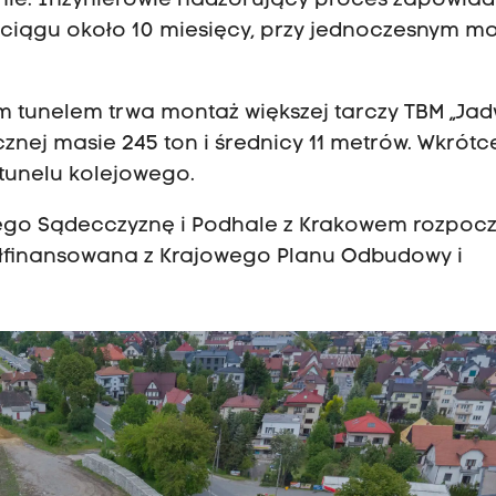
ie. Inżynierowie nadzorujący proces zapowiada
 ciągu około 10 miesięcy, przy jednoczesnym m
 tunelem trwa montaż większej tarczy TBM „Jad
znej masie 245 ton i średnicy 11 metrów. Wkrótc
tunelu kolejowego.
go Sądecczyznę i Podhale z Krakowem rozpoc
półfinansowana z Krajowego Planu Odbudowy i