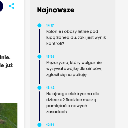
share
Najnowsze
14:17
Kolonie i obozy letnie pod
lupą Sanepidu. Jaki jest wynik
kontroli?
nie.
13:56
Mężczyzna, który wulgarnie
e już
wyzywał dwójkę Ukraińców,
zgłosił się na policję
13:42
Hulajnoga elektryczna dla
dziecka? Rodzice muszą
pamiętać o nowych
zasadach
12:51