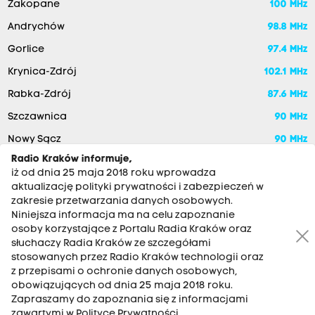
Zakopane
100 MHz
Andrychów
98.8 MHz
Gorlice
97.4 MHz
Krynica-Zdrój
102.1 MHz
Rabka-Zdrój
87.6 MHz
Szczawnica
90 MHz
Nowy Sącz
90 MHz
Radio Kraków informuje,
iż od dnia 25 maja 2018 roku wprowadza
aktualizację polityki prywatności i zabezpieczeń w
zakresie przetwarzania danych osobowych.
Niniejsza informacja ma na celu zapoznanie
osoby korzystające z Portalu Radia Kraków oraz
słuchaczy Radia Kraków ze szczegółami
stosowanych przez Radio Kraków technologii oraz
RADIO KRAKÓW SA. Aleja Juliusza Słowackiego 22, 30-007
z przepisami o ochronie danych osobowych,
Kraków
obowiązujących od dnia 25 maja 2018 roku.
Zapraszamy do zapoznania się z informacjami
Antena: 12 200 33 33
zawartymi w Polityce Prywatności.