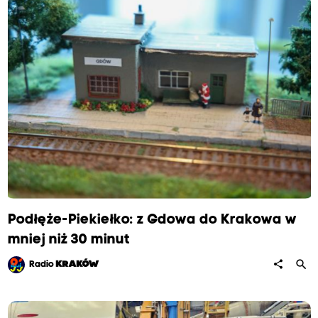
Podłęże-Piekiełko: z Gdowa do Krakowa w
mniej niż 30 minut
search
share
Radio
KRAKÓW