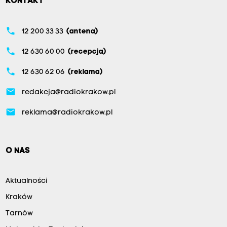
KONTAKT
phone
12 200 33 33
(antena)
phone
12 630 60 00
(recepcja)
phone
12 630 62 06
(reklama)
email
redakcja@radiokrakow.pl
email
reklama@radiokrakow.pl
O NAS
Aktualności
Kraków
Tarnów