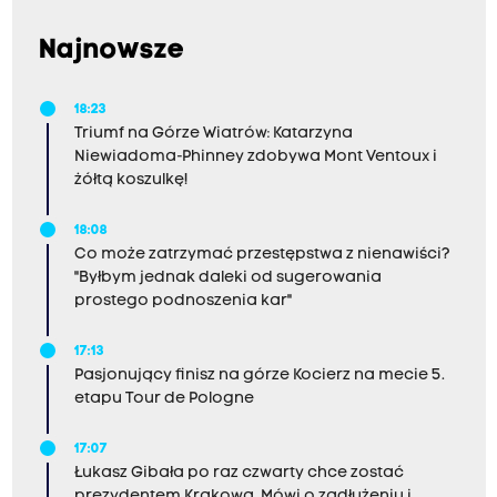
Najnowsze
18:23
Triumf na Górze Wiatrów: Katarzyna
Niewiadoma-Phinney zdobywa Mont Ventoux i
żółtą koszulkę!
18:08
Co może zatrzymać przestępstwa z nienawiści?
"Byłbym jednak daleki od sugerowania
prostego podnoszenia kar"
17:13
Pasjonujący finisz na górze Kocierz na mecie 5.
etapu Tour de Pologne
17:07
Łukasz Gibała po raz czwarty chce zostać
prezydentem Krakowa. Mówi o zadłużeniu i