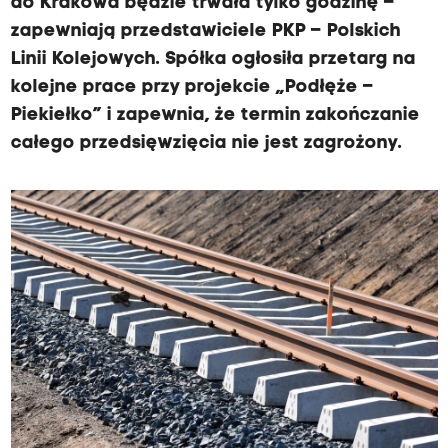
do Krakowa będzie trwała tylko godzinę –
zapewniają przedstawiciele PKP – Polskich
Linii Kolejowych. Spółka ogłosiła przetarg na
kolejne prace przy projekcie „Podłęże –
Piekiełko” i zapewnia, że termin zakończanie
całego przedsięwzięcia nie jest zagrożony.