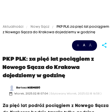
Aktualności
Nowy Sącz
PKP PLK: za pięć lat pociągiem
z Nowego Sącza do Krakowa dojedziemy w godzinę
share
A
A
A
PKP PLK: za pięć lat pociągiem z
Nowego Sącza do Krakowa
dojedziemy w godzinę
Bartosz
NIEMIEC
date_range
Wtorek, 2025.02.18 07:04
( Edytowany Wtorek, 2025.02.18 16:58 )
Za pięć lat podróż pociągiem z Nowego Sącza