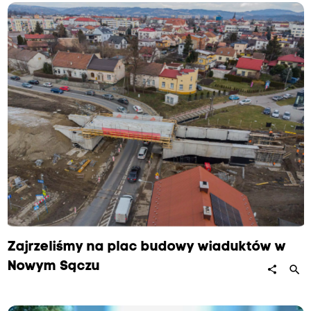
Zajrzeliśmy na plac budowy wiaduktów w
Nowym Sączu
search
share