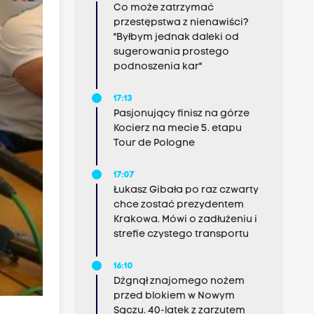
Co może zatrzymać
przestępstwa z nienawiści?
"Byłbym jednak daleki od
sugerowania prostego
podnoszenia kar"
17:13
Pasjonujący finisz na górze
Kocierz na mecie 5. etapu
Tour de Pologne
17:07
Łukasz Gibała po raz czwarty
chce zostać prezydentem
Krakowa. Mówi o zadłużeniu i
strefie czystego transportu
16:10
Dźgnął znajomego nożem
przed blokiem w Nowym
Sączu. 40-latek z zarzutem