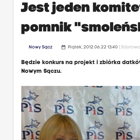
Jest jeden komite
pomnik "smoleńs
date_range
Nowy Sącz
Piątek, 2012.06.22 13:40
( Edytowa
Będzie konkurs na projekt i zbiórka datk
Nowym Sączu.