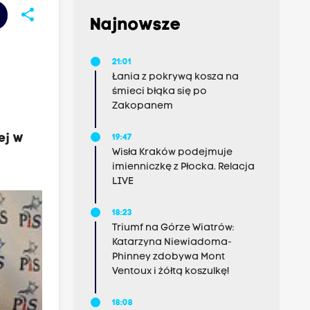
share
Najnowsze
21:01
Łania z pokrywą kosza na
śmieci błąka się po
Zakopanem
ej w
19:47
Wisła Kraków podejmuje
imienniczkę z Płocka. Relacja
LIVE
18:23
Triumf na Górze Wiatrów:
Katarzyna Niewiadoma-
Phinney zdobywa Mont
Ventoux i żółtą koszulkę!
18:08