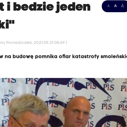
t i bedzie jeden
A
A
A
ki"
ny Poniedziałek, 2021.05.31 08:49 )
ów na budowę pomnika ofiar katastrofy smoleński