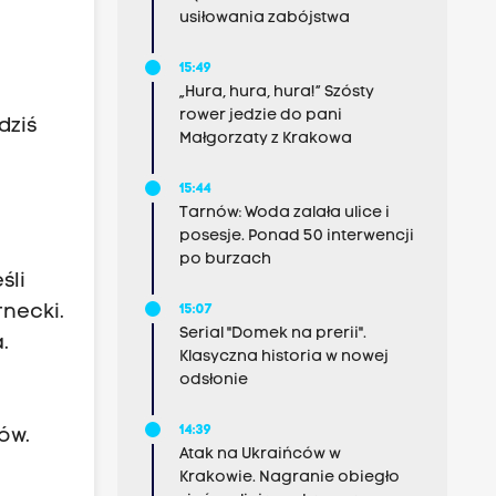
usiłowania zabójstwa
15:49
„Hura, hura, hura!” Szósty
rower jedzie do pani
dziś
Małgorzaty z Krakowa
15:44
Tarnów: Woda zalała ulice i
posesje. Ponad 50 interwencji
po burzach
śli
necki.
15:07
Serial "Domek na prerii".
.
Klasyczna historia w nowej
odsłonie
14:39
ów.
Atak na Ukraińców w
Krakowie. Nagranie obiegło