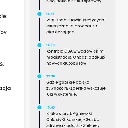
sieć, policja szuka sprawcy
14:31
ie.
Prof. Inga Ludwin: Medycyna
estetyczna to procedura
 by
okaleczająca
14:30
Kontrola CBA w wadowickim
magistracie. Chodzi o zakup
nowych autobusów
S.
22:30
Gdzie gubi się polska
acja
żywność?Ekspertka wskazuje
luki w systemie.
10:45
Kraków prof. Agnieszki
Chłosty-Sikorskiej - Służba
zdrowia - odc. 8. - Zniknęły