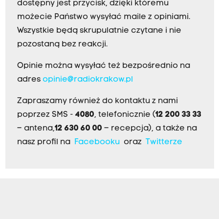
dostępny jest przycisk, dzięki któremu
możecie Państwo wysyłać maile z opiniami.
Wszystkie będą skrupulatnie czytane i nie
pozostaną bez reakcji.
Opinie można wysyłać też bezpośrednio na
adres
opinie@radiokrakow.pl
Zapraszamy również do kontaktu z nami
poprzez SMS -
4080
, telefonicznie (
12 200 33 33
– antena,
12 630 60 00
– recepcja), a także na
nasz profil na
Facebooku
oraz
Twitterze