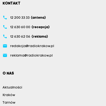
KONTAKT
phone
12 200 33 33
(antena)
phone
12 630 60 00
(recepcja)
phone
12 630 62 06
(reklama)
email
redakcja@radiokrakow.pl
email
reklama@radiokrakow.pl
O NAS
Aktualności
Kraków
Tarnów