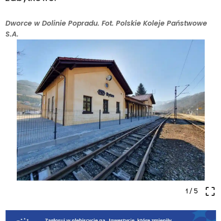
Dworce w Dolinie Popradu. Fot. Polskie Koleje Państwowe
S.A.
crop_free
1
/ 5