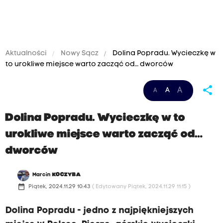
Aktualności
Nowy Sącz
Dolina Popradu. Wycieczkę w
to urokliwe miejsce warto zacząć od… dworców
share
A
A
A
Dolina Popradu. Wycieczkę w to
urokliwe miejsce warto zacząć od…
dworców
Marcin
KOCZYBA
date_range
Piątek, 2024.11.29 10:43
( Edytowany Piątek, 2024.11.29 11:15 )
Dolina Popradu - jedno z najpiękniejszych