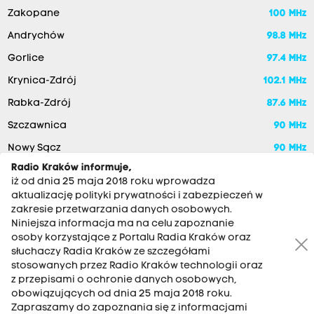
Zakopane
100 MHz
Andrychów
98.8 MHz
Gorlice
97.4 MHz
Krynica-Zdrój
102.1 MHz
Rabka-Zdrój
87.6 MHz
Szczawnica
90 MHz
Nowy Sącz
90 MHz
Radio Kraków informuje,
iż od dnia 25 maja 2018 roku wprowadza
aktualizację polityki prywatności i zabezpieczeń w
zakresie przetwarzania danych osobowych.
Niniejsza informacja ma na celu zapoznanie
osoby korzystające z Portalu Radia Kraków oraz
słuchaczy Radia Kraków ze szczegółami
stosowanych przez Radio Kraków technologii oraz
RADIO KRAKÓW SA. Aleja Juliusza Słowackiego 22, 30-007
z przepisami o ochronie danych osobowych,
Kraków
obowiązujących od dnia 25 maja 2018 roku.
Zapraszamy do zapoznania się z informacjami
Antena: 12 200 33 33