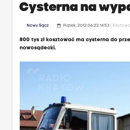
Cysterna na wyp
date_range
Nowy Sącz
Piątek, 2012.06.22 14:53
( Edytowa
800 tys zł kosztować ma cysterna do prz
nowosądecki.