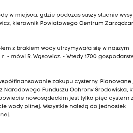
dę w miejsca, gdzie podczas suszy studnie wys
wicz, kierownik Powiatowego Centrum Zarządza
blem z brakiem wody utrzymywała się w naszym
 r. - mówi R. Wąsowicz. - Wtedy 1700 gospodarst
 współfinansowanie zakupu cysterny. Planowane 
l z Narodowego Funduszu Ochrony Środowiska, k
powiecie nowosądeckim jest tylko pięć cystern 
e wody pitnej. Wszystkie należą do jednostek
nej.