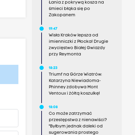
Łania z pokrywą kosza na
śmieci błąka się po
Zakopanem
19:47
Wisła Kraków lepsza od
imienniczki z Płocka! Drugie
zwycięstwo Białej Gwiazdy
przy Reymonta
18:23
Triumf na Górze Wiatrów:
Katarzyna Niewiadoma-
Phinney zdobywa Mont
Ventoux i żółtą koszulkę!
18:08
Co może zatrzymać
przestępstwa z nienawiści?
"Byłbym jednak daleki od
sugerowania prostego