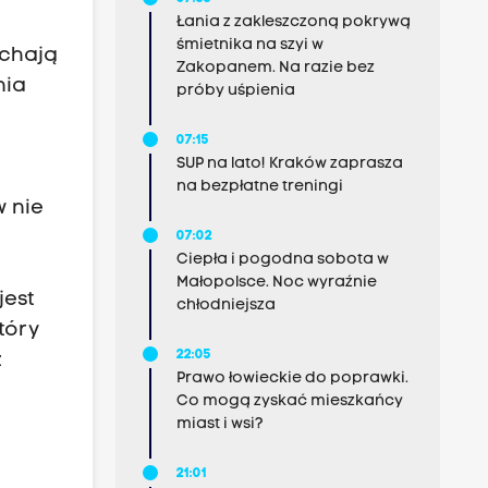
Łania z zakleszczoną pokrywą
śmietnika na szyi w
ychają
Zakopanem. Na razie bez
nia
próby uśpienia
07:15
SUP na lato! Kraków zaprasza
na bezpłatne treningi
w nie
07:02
Ciepła i pogodna sobota w
Małopolsce. Noc wyraźnie
jest
chłodniejsza
tóry
22:05
z
Prawo łowieckie do poprawki.
Co mogą zyskać mieszkańcy
miast i wsi?
21:01