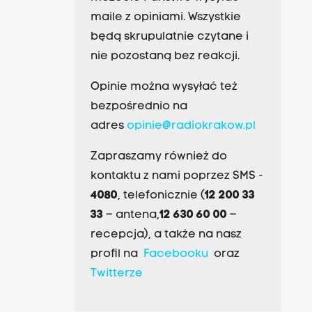
maile z opiniami. Wszystkie
będą skrupulatnie czytane i
nie pozostaną bez reakcji.
Opinie można wysyłać też
bezpośrednio na
adres
opinie@radiokrakow.pl
Zapraszamy również do
kontaktu z nami poprzez SMS -
4080
, telefonicznie (
12 200 33
33
– antena,
12 630 60 00
–
recepcja), a także na nasz
profil na
Facebooku
oraz
Twitterze