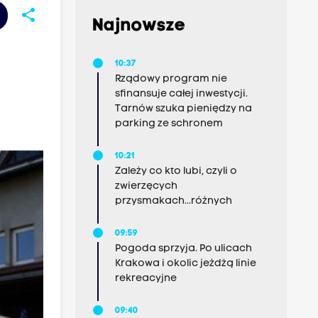
share
Najnowsze
10:37
Rządowy program nie
sfinansuje całej inwestycji.
Tarnów szuka pieniędzy na
parking ze schronem
10:21
Zależy co kto lubi, czyli o
zwierzęcych
przysmakach...różnych
09:59
Pogoda sprzyja. Po ulicach
Krakowa i okolic jeżdżą linie
rekreacyjne
09:40