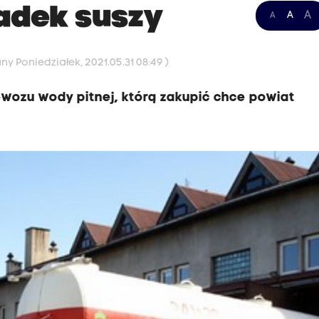
adek suszy
A
A
A
ny Poniedziałek, 2021.05.31 08:49 )
ewozu wody pitnej, którą zakupić chce powiat