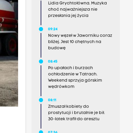
Lidia Grychtołówna. Muzyka
choć najważniejsza nie
przesłania jej życia
09:24
Nowy węzeł w Jaworniku coraz
bliżej. Jest 10 chętnych na
budowę
08:45
Po upałach i burzach
ochłodzenie w Tatrach.
Weekend sprzyja górskim
wędrówkom
08:11
Zmuszał kobiety do
prostytucji i brutalnie je bił.
30-latek trafił do aresztu
07:36