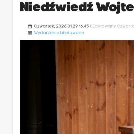
Niedźwiedź Wojt
date_range
Czwartek, 2026.01.29 16:45
( Edytowany Czwartek
money
Wydarzenie biletowane