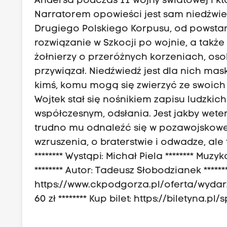
Andersa podczas II wojny światowej i któ
Narratorem opowieści jest sam niedźwie
Drugiego Polskiego Korpusu, od powstani
rozwiązanie w Szkocji po wojnie, a tak
żołnierzy o przeróżnych korzeniach, oso
przywiązał. Niedźwiedź jest dla nich masko
kimś, komu mogą się zwierzyć ze swoich 
Wojtek stał się nośnikiem zapisu ludzkich
współczesnym, odsłania. Jest jakby wet
trudno mu odnaleźć się w pozawojskowej
wzruszenia, o braterstwie i odwadze, ale t
******** Wystąpi: Michał Piela ******** Muz
******** Autor: Tadeusz Słobodzianek ******
https://www.ckpodgorza.pl/oferta/wydarz
60 zł ******** Kup bilet: https://biletyn