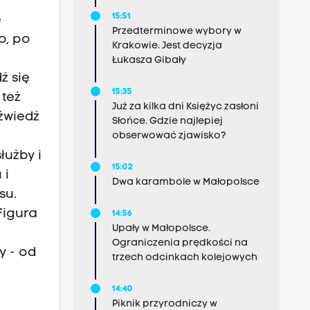
15:51
e
Przedterminowe wybory w
o, po
Krakowie. Jest decyzja
Łukasza Gibały
ź się
15:35
 też
Już za kilka dni Księżyc zasłoni
źwiedź
Słońce. Gdzie najlepiej
obserwować zjawisko?
łużby i
15:02
 i
Dwa karambole w Małopolsce
su.
 Figura
14:56
Upały w Małopolsce.
Ograniczenia prędkości na
y - od
trzech odcinkach kolejowych
14:40
Piknik przyrodniczy w