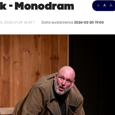
ek - Monodram
A
A
A
, 2026.01.29 16:49 )
Data wydarzenia:
2026-02-20 19:00