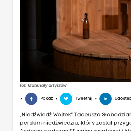
fot. Materiały artystów
Pokaż
Tweetnij
Udostęp
„Niedźwiedź Wojtek” Tadeusza Słobodzia
perskim niedźwiedziu, który został przyga