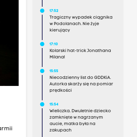
17:52
Tragiczny wypadek ciągnika
w Podolanach. Nie żyje
kierujący
17:10
Kolarski hat-trick Jonathana
Milana!
15:55
Niecodzienny list do GDDKiA.
Autorka skarży się na pomiar
prędkości
15:54
Wieliczka. Dwuletnie dziecko
zamknięte w nagrzanym
aucie, matka była na
armii
zakupach