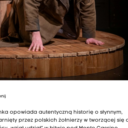
nij
nka opowiada autentyczną historię o słynnym,
rnięty przez polskich żołnierzy w tworzącej się 