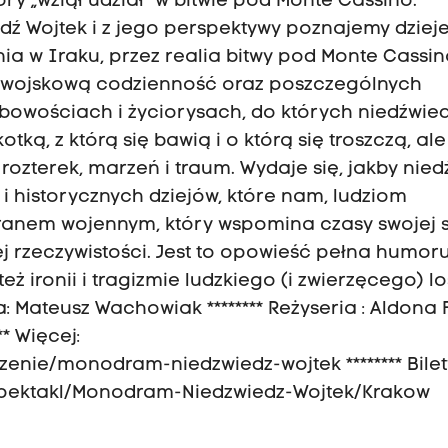
ry „wziął udział” w bitwie pod Monte Cassino.
dź Wojtek i z jego perspektywy poznajemy dziej
a w Iraku, przez realia bitwy pod Monte Cassin
że wojskową codzienność oraz poszczególnych
bowościach i życiorysach, do których niedźwied
tką, z którą się bawią i o którą się troszczą, ale
rozterek, marzeń i traum. Wydaje się, jakby nied
 i historycznych dziejów, które nam, ludziom
eranem wojennym, który wspomina czasy swojej s
 rzeczywistości. Jest to opowieść pełna humoru
eż ironii i tragizmie ludzkiego (i zwierzęcego) lo
yka: Mateusz Wachowiak ******** Reżyseria : Aldona
** Więcej:
enie/monodram-niedzwiedz-wojtek ******** Bilet
a.pl/spektakl/Monodram-Niedzwiedz-Wojtek/Krakow