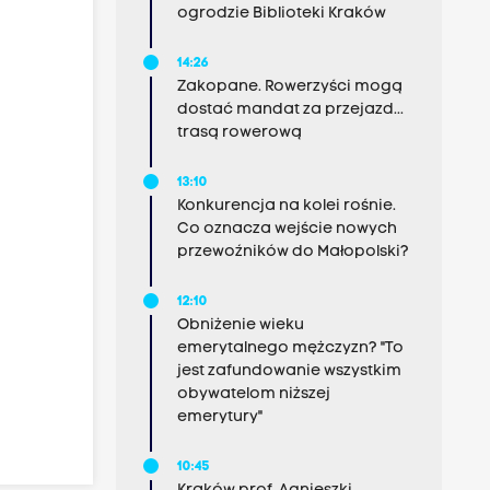
ogrodzie Biblioteki Kraków
14:26
Zakopane. Rowerzyści mogą
dostać mandat za przejazd...
trasą rowerową
13:10
Konkurencja na kolei rośnie.
Co oznacza wejście nowych
przewoźników do Małopolski?
12:10
Obniżenie wieku
emerytalnego mężczyzn? "To
jest zafundowanie wszystkim
obywatelom niższej
emerytury"
10:45