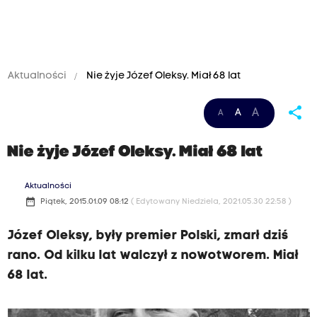
Aktualności
Nie żyje Józef Oleksy. Miał 68 lat
share
A
A
A
Nie żyje Józef Oleksy. Miał 68 lat
Aktualności
date_range
Piątek, 2015.01.09 08:12
( Edytowany Niedziela, 2021.05.30 22:58 )
Józef Oleksy, były premier Polski, zmarł dziś
rano. Od kilku lat walczył z nowotworem. Miał
68 lat.