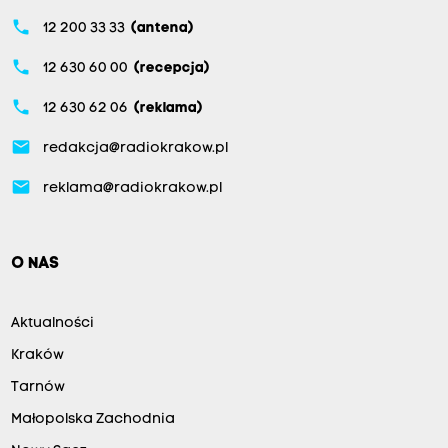
phone
12 200 33 33
(antena)
phone
12 630 60 00
(recepcja)
phone
12 630 62 06
(reklama)
email
redakcja@radiokrakow.pl
email
reklama@radiokrakow.pl
O NAS
Aktualności
Kraków
Tarnów
Małopolska Zachodnia