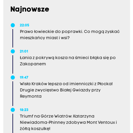
Najnowsze
22:05
Prawo łowieckie do poprawki. Co mogą zyskać
mieszkańcy miast i wsi?
21:01
Łania z pokrywą kosza na śmieci błąka się po
Zakopanem
19:47
Wisła Kraków lepsza od imienniczki z Płocka!
Drugie zwycięstwo Białej Gwiazdy przy
Reymonta
18:23
Triumf na Górze Wiatrów: Katarzyna
Niewiadoma-Phinney zdobywa Mont Ventoux i
żółtą koszulkę!