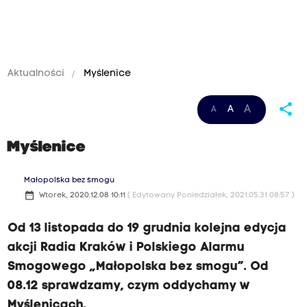
Aktualności
Myślenice
share
A
A
A
Myślenice
Małopolska bez smogu
date_range
Wtorek, 2020.12.08 10:11
( Edytowany Poniedziałek, 2021.05.31 08:57 )
Od 13 listopada do 19 grudnia kolejna edycja
akcji Radia Kraków i Polskiego Alarmu
Smogowego „Małopolska bez smogu”. Od
08.12 sprawdzamy, czym oddychamy w
Myślenicach.