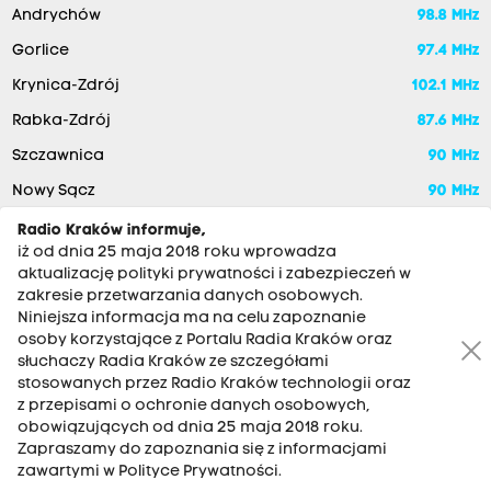
Andrychów
98.8 MHz
Gorlice
97.4 MHz
Krynica-Zdrój
102.1 MHz
Rabka-Zdrój
87.6 MHz
Szczawnica
90 MHz
Nowy Sącz
90 MHz
Radio Kraków informuje,
iż od dnia 25 maja 2018 roku wprowadza
aktualizację polityki prywatności i zabezpieczeń w
zakresie przetwarzania danych osobowych.
Niniejsza informacja ma na celu zapoznanie
osoby korzystające z Portalu Radia Kraków oraz
słuchaczy Radia Kraków ze szczegółami
stosowanych przez Radio Kraków technologii oraz
RADIO KRAKÓW SA. Aleja Juliusza Słowackiego 22, 30-007
z przepisami o ochronie danych osobowych,
Kraków
obowiązujących od dnia 25 maja 2018 roku.
Antena: 12 200 33 33
Zapraszamy do zapoznania się z informacjami
zawartymi w Polityce Prywatności.