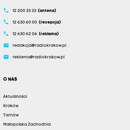
phone
12 200 33 33
(antena)
phone
12 630 60 00
(recepcja)
phone
12 630 62 06
(reklama)
email
redakcja@radiokrakow.pl
email
reklama@radiokrakow.pl
O NAS
Aktualności
Kraków
Tarnów
Małopolska Zachodnia