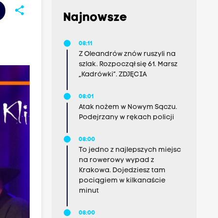
share
Najnowsze
08:11
Z Oleandrów znów ruszyli na
szlak. Rozpoczął się 61. Marsz
„Kadrówki”. ZDJĘCIA
08:01
Atak nożem w Nowym Sączu.
Podejrzany w rękach policji
08:00
To jedno z najlepszych miejsc
na rowerowy wypad z
Krakowa. Dojedziesz tam
pociągiem w kilkanaście
minut
08:00