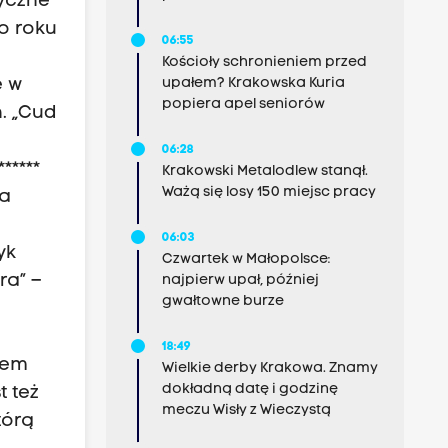
zyczne
o roku
06:55
i
Kościoły schronieniem przed
upałem? Krakowska Kuria
e w
popiera apel seniorów
. „Cud
06:28
*****
Krakowski Metalodlew stanął.
Ważą się losy 150 miejsc pracy
na
06:03
yk
Czwartek w Małopolsce:
ra” –
najpierw upał, później
gwałtowne burze
18:49
zem
Wielkie derby Krakowa. Znamy
dokładną datę i godzinę
 też
meczu Wisły z Wieczystą
tórą