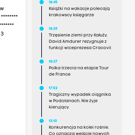
18:45
 w
Książki na wakacje polecają
krakowscy księgarze
*******
******
18:39
-3
Trzęsienie ziemi przy Kałuży.
David Amdurer rezygnuje z
funkcji wiceprezesa Cracovii
18:37
Polka trzecia na etapie Tour
de France
17:52
Tragiczny wypadek ciągnika
w Podolanach. Nie żyje
kierujący
13:10
Konkurencja na kolei rośnie.
Co oznacza wejście nowych