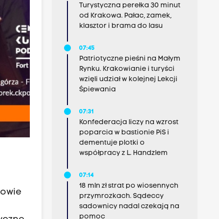
Turystyczna perełka 30 minut
od Krakowa. Pałac, zamek,
klasztor i brama do lasu
07:45
Patriotyczne pieśni na Małym
Rynku. Krakowianie i turyści
wzięli udział w kolejnej Lekcji
Śpiewania
07:31
Konfederacja liczy na wzrost
poparcia w bastionie PiS i
dementuje plotki o
współpracy z L. Handzlem
07:14
18 mln zł strat po wiosennych
kowie
przymrozkach. Sądeccy
sadownicy nadal czekają na
pomoc