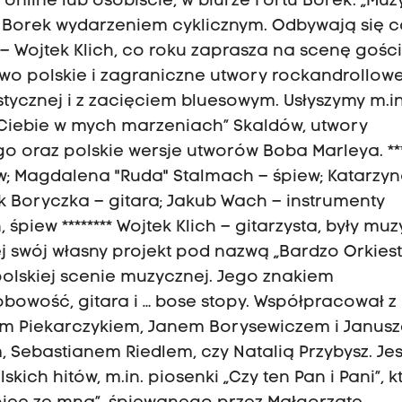
a online lub osobiście, w biurze Fortu Borek. „Mu
cie Borek wydarzeniem cyklicznym. Odbywają się c
– Wojtek Klich, co roku zaprasza na scenę gośc
two polskie i zagraniczne utwory rockandrollow
tycznej i z zacięciem bluesowym. Usłyszymy m.in
ę Ciebie w mych marzeniach” Skaldów, utwory
oraz polskie wersje utworów Boba Marleya. ***
iew; Magdalena "Ruda" Stalmach – śpiew; Katarzy
ek Boryczka – gitara; Jakub Wach – instrumenty
śpiew ******** Wojtek Klich – gitarzysta, były muz
j swój własny projekt pod nazwą „Bardzo Orkiest
olskiej scenie muzycznej. Jego znakiem
owość, gitara i … bose stopy. Współpracował z
kiem Piekarczykiem, Janem Borysewiczem i Janus
ebastianem Riedlem, czy Natalią Przybysz. Jest
ich hitów, m.in. piosenki „Czy ten Pan i Pani”, k