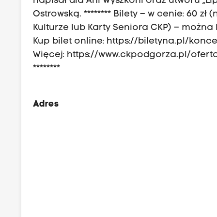
napisał dla Ani Wyszkoni oraz utworu „L
Ostrowską. ******** Bilety – w cenie: 60 z
Kulturze lub Karty Seniora CKP) – można k
Kup bilet online: https://biletyna.pl/kon
Więcej: https://www.ckpodgorza.pl/ofer
********
Adres