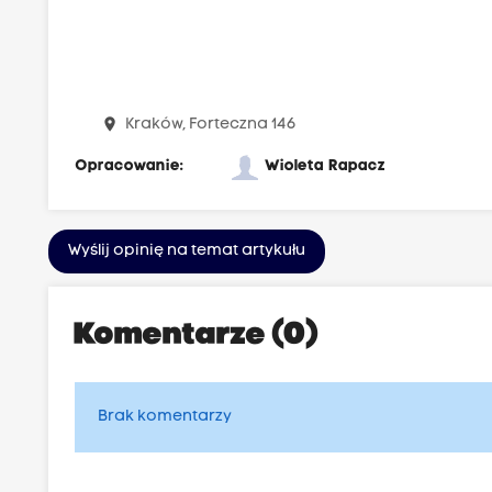
place
Kraków, Forteczna 146
Opracowanie:
Wioleta Rapacz
Wyślij opinię na temat artykułu
Komentarze (0)
Brak komentarzy