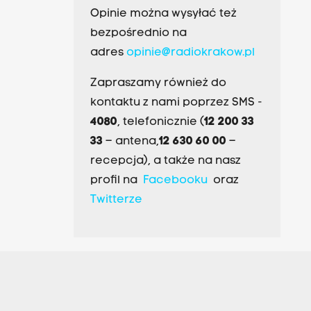
Opinie można wysyłać też
bezpośrednio na
adres
opinie@radiokrakow.pl
Zapraszamy również do
kontaktu z nami poprzez SMS -
4080
, telefonicznie (
12 200 33
33
– antena,
12 630 60 00
–
recepcja), a także na nasz
profil na
Facebooku
oraz
Twitterze