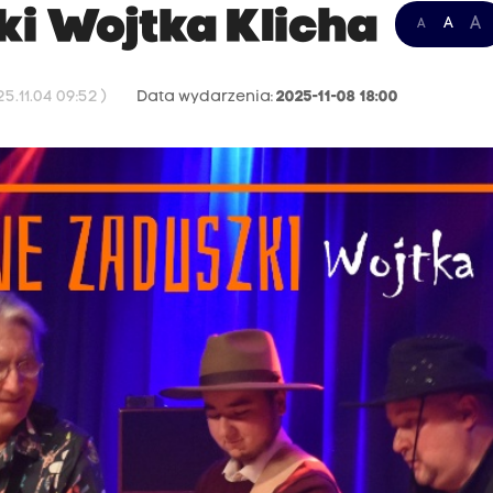
i Wojtka Klicha
A
A
A
.11.04 09:52 )
Data wydarzenia:
2025-11-08 18:00