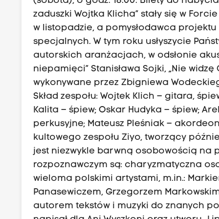
(sobota), o godz. 18.00. Bilety do nabyci
zaduszki Wojtka Klicha” stały się w For
w listopadzie, a pomysłodawca projektu 
specjalnych. W tym roku usłyszycie Pańs
autorskich aranżacjach, w odsłonie akus
niepamięci” Stanisława Sojki, „Nie widz
wykonywane przez Zbigniewa Wodeckiego 
Skład zespołu: Wojtek Klich – gitara, śp
Kalita – śpiew; Oskar Hudyka – śpiew; Ar
perkusyjne; Mateusz Pleśniak – akordeon, 
kultowego zespołu Ziyo, tworzący późnie
jest niezwykle barwną osobowością na p
rozpoznawczym są: charyzmatyczna osob
wieloma polskimi artystami, m.in.: Mar
Panasewiczem, Grzegorzem Markowskim, S
autorem tekstów i muzyki do znanych polsk