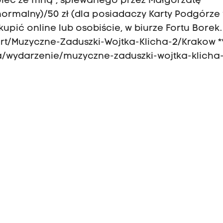
ipiec ze mną”, śpiewanego przez Małgorzatę
ł (normalny)/50 zł (dla posiadaczy Karty Podgórze
upić online lub osobiście, w biurze Fortu Borek. *
cert/Muzyczne-Zaduszki-Wojtka-Klicha-2/Krakow **
ta/wydarzenie/muzyczne-zaduszki-wojtka-klicha