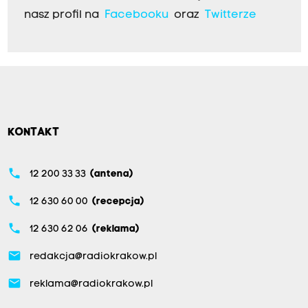
nasz profil na
Facebooku
oraz
Twitterze
KONTAKT
phone
12 200 33 33
(antena)
phone
12 630 60 00
(recepcja)
phone
12 630 62 06
(reklama)
email
redakcja@radiokrakow.pl
email
reklama@radiokrakow.pl