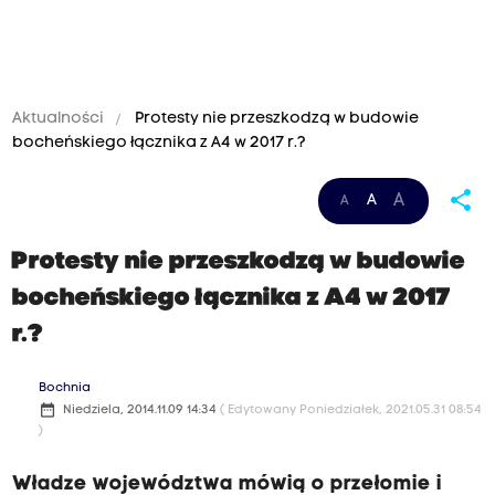
Aktualności
Protesty nie przeszkodzą w budowie
bocheńskiego łącznika z A4 w 2017 r.?
share
A
A
A
Protesty nie przeszkodzą w budowie
bocheńskiego łącznika z A4 w 2017
r.?
Bochnia
date_range
Niedziela, 2014.11.09 14:34
( Edytowany Poniedziałek, 2021.05.31 08:54
)
Władze województwa mówią o przełomie i