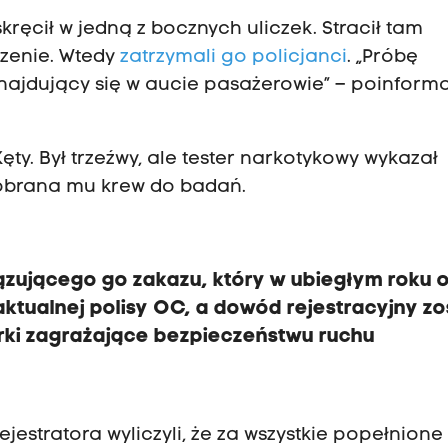
cił w jedną z bocznych uliczek. Stracił tam
zenie. Wtedy
zatrzymali go policjanci
. „Próbę
znajdujący się w aucie pasażerowie” – poinform
ęty. Był trzeźwy, ale tester narkotykowy wykazał
pobrana mu krew do badań.
ującego go zakazu, który w ubiegłym roku o
aktualnej polisy OC, a dowód rejestracyjny zo
erki zagrażające bezpieczeństwu ruchu
jestratora wyliczyli, że za wszystkie popełnione