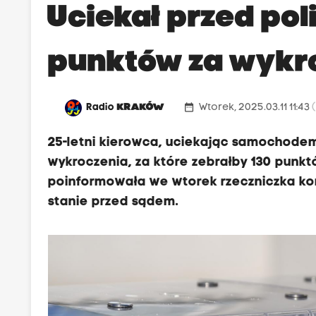
Uciekał przed poli
punktów za wykr
date_range
Radio
KRAKÓW
Wtorek, 2025.03.11 11:43
25-letni kierowca, uciekając samochodem 
wykroczenia, za które zebrałby 130 punktó
poinformowała we wtorek rzeczniczka k
stanie przed sądem.