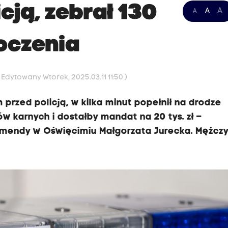
cją, zebrał 130
A
A
A
oczenia
( Edytowany Wtorek, 2025.03.11 11:50 )
przed policją, w kilka minut popełnił na drodze
w karnych i dostałby mandat na 20 tys. zł –
omendy w Oświęcimiu Małgorzata Jurecka. Mężcz