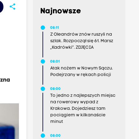
share
Najnowsze
08:11
Z Oleandrów znów ruszyli na
szlak. Rozpoczął się 61. Marsz
„Kadrówki”. ZDJĘCIA
08:01
Atak nożem w Nowym Sączu.
Podejrzany w rękach policji
yzna
08:00
To jedno z najlepszych miejsc
na rowerowy wypad z
Krakowa. Dojedziesz tam
pociągiem w kilkanaście
minut
08:00