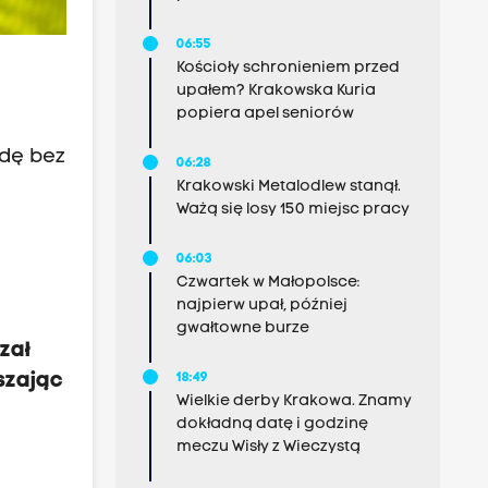
06:55
Kościoły schronieniem przed
upałem? Krakowska Kuria
popiera apel seniorów
dę bez
06:28
Krakowski Metalodlew stanął.
Ważą się losy 150 miejsc pracy
06:03
Czwartek w Małopolsce:
najpierw upał, później
gwałtowne burze
zał
szając
18:49
Wielkie derby Krakowa. Znamy
dokładną datę i godzinę
meczu Wisły z Wieczystą