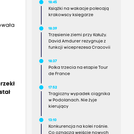
18:45
Książki na wakacje polecają
krakowscy księgarze
owała
18:39
Trzęsienie ziemi przy Kałuży.
David Amdurer rezygnuje z
funkcji wiceprezesa Cracovii
18:37
Polka trzecia na etapie Tour
de France
rzekł
17:52
stał
Tragiczny wypadek ciągnika
w Podolanach. Nie żyje
kierujący
13:10
Konkurencja na kolei rośnie.
Co oznacza wejście nowych