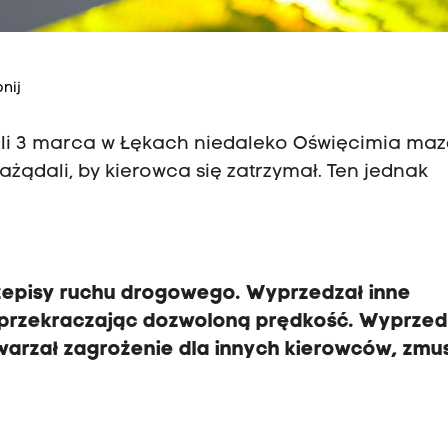
nij
li 3 marca w Łękach niedaleko Oświęcimia maz
 zażądali, by kierowca się zatrzymał. Ten jednak
zepisy ruchu drogowego. Wyprzedzał inne
 przekraczając dozwoloną prędkość. Wyprzed
twarzał zagrożenie dla innych kierowców, zmu