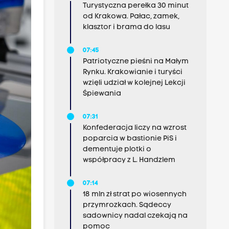
Turystyczna perełka 30 minut
od Krakowa. Pałac, zamek,
klasztor i brama do lasu
07:45
Patriotyczne pieśni na Małym
Rynku. Krakowianie i turyści
wzięli udział w kolejnej Lekcji
Śpiewania
07:31
Konfederacja liczy na wzrost
poparcia w bastionie PiS i
dementuje plotki o
współpracy z L. Handzlem
07:14
18 mln zł strat po wiosennych
przymrozkach. Sądeccy
sadownicy nadal czekają na
pomoc