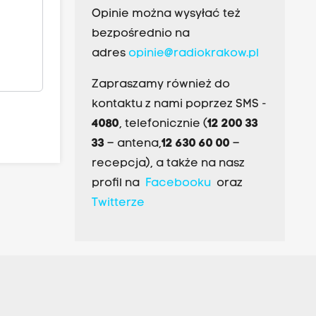
Opinie można wysyłać też
bezpośrednio na
adres
opinie@radiokrakow.pl
Zapraszamy również do
kontaktu z nami poprzez SMS -
4080
, telefonicznie (
12 200 33
33
– antena,
12 630 60 00
–
recepcja), a także na nasz
profil na
Facebooku
oraz
Twitterze