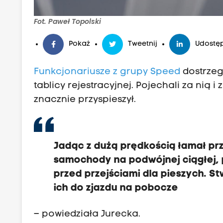
Fot. Paweł Topolski
Pokaż
Tweetnij
Udostęp
Funkcjonariusze z grupy Speed
dostrzeg
tablicy rejestracyjnej. Pojechali za nią i
znacznie przyspieszył.
Jadąc z dużą prędkością łamał pr
samochody na podwójnej ciągłej,
przed przejściami dla pieszych. S
ich do zjazdu na pobocze
– powiedziała Jurecka.