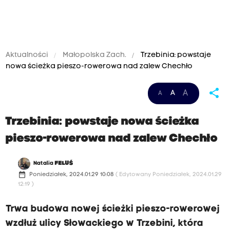
Aktualności
Małopolska Zach.
Trzebinia: powstaje
nowa ścieżka pieszo-rowerowa nad zalew Chechło
share
A
A
A
Trzebinia: powstaje nowa ścieżka
pieszo-rowerowa nad zalew Chechło
Natalia
FELUŚ
date_range
Poniedziałek, 2024.01.29 10:08
( Edytowany Poniedziałek, 2024.01.29
12:19 )
Trwa budowa nowej ścieżki pieszo-rowerowej
wzdłuż ulicy Słowackiego w Trzebini, która