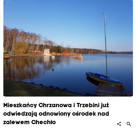
Mieszkańcy Chrzanowa i Trzebini już
odwiedzają odnowiony ośrodek nad
zalewem Chechło
search
share