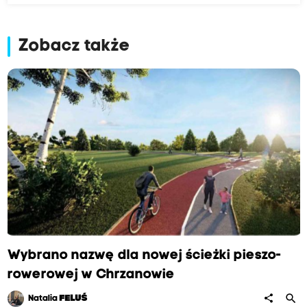
Zobacz także
Wybrano nazwę dla nowej ścieżki pieszo-
rowerowej w Chrzanowie
search
share
Natalia
FELUŚ