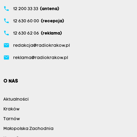
phone
12 200 33 33
(antena)
phone
12 630 60 00
(recepcja)
phone
12 630 62 06
(reklama)
email
redakcja@radiokrakow.pl
email
reklama@radiokrakow.pl
O NAS
Aktualności
Kraków
Tarnów
Małopolska Zachodnia