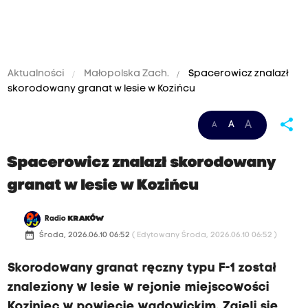
Aktualności
Małopolska Zach.
Spacerowicz znalazł
skorodowany granat w lesie w Kozińcu
share
A
A
A
Spacerowicz znalazł skorodowany
granat w lesie w Kozińcu
Radio
KRAKÓW
date_range
Środa, 2026.06.10 06:52
( Edytowany Środa, 2026.06.10 06:52 )
Skorodowany granat ręczny typu F-1 został
znaleziony w lesie w rejonie miejscowości
Koziniec w powiecie wadowickim. Zajęli się