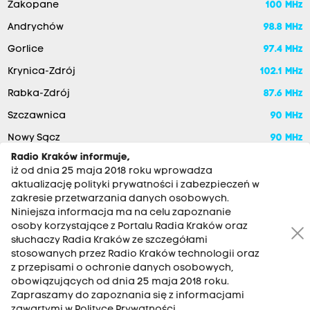
Zakopane
100 MHz
Andrychów
98.8 MHz
Gorlice
97.4 MHz
Krynica-Zdrój
102.1 MHz
Rabka-Zdrój
87.6 MHz
Szczawnica
90 MHz
Nowy Sącz
90 MHz
Radio Kraków informuje,
iż od dnia 25 maja 2018 roku wprowadza
aktualizację polityki prywatności i zabezpieczeń w
zakresie przetwarzania danych osobowych.
Niniejsza informacja ma na celu zapoznanie
osoby korzystające z Portalu Radia Kraków oraz
słuchaczy Radia Kraków ze szczegółami
stosowanych przez Radio Kraków technologii oraz
RADIO KRAKÓW SA. Aleja Juliusza Słowackiego 22, 30-007
z przepisami o ochronie danych osobowych,
Kraków
obowiązujących od dnia 25 maja 2018 roku.
Antena: 12 200 33 33
Zapraszamy do zapoznania się z informacjami
zawartymi w Polityce Prywatności.