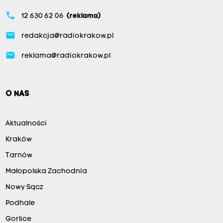
phone
12 630 62 06
(reklama)
email
redakcja@radiokrakow.pl
email
reklama@radiokrakow.pl
O NAS
Aktualności
Kraków
Tarnów
Małopolska Zachodnia
Nowy Sącz
Podhale
Gorlice