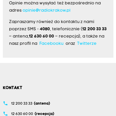
Opinie można wysyłać też bezpośrednio na
adres
opinie@radiokrakow.pl
Zapraszamy również do kontaktu z nami
poprzez SMS -
4080
, telefonicznie (
12 200 33 33
– antena,
12 630 60 00
– recepcja), a także na
nasz profil na
Facebooku
oraz
Twitterze
KONTAKT
phone
12 200 33 33
(antena)
phone
12 630 60 00
(recepcja)