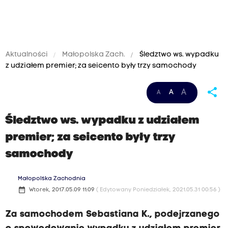
Aktualności
Małopolska Zach.
Śledztwo ws. wypadku
z udziałem premier; za seicento były trzy samochody
share
A
A
A
Śledztwo ws. wypadku z udziałem
premier; za seicento były trzy
samochody
Małopolska Zachodnia
date_range
Wtorek, 2017.05.09 11:09
( Edytowany Poniedziałek, 2021.05.31 00:56 )
Za samochodem Sebastiana K., podejrzanego