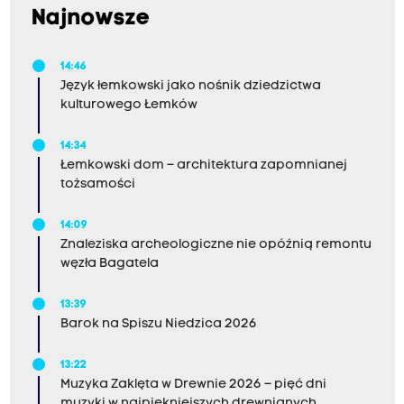
Najnowsze
14:46
Język łemkowski jako nośnik dziedzictwa
kulturowego Łemków
14:34
Łemkowski dom – architektura zapomnianej
tożsamości
14:09
Znaleziska archeologiczne nie opóźnią remontu
węzła Bagatela
13:39
Barok na Spiszu Niedzica 2026
13:22
Muzyka Zaklęta w Drewnie 2026 – pięć dni
muzyki w najpiękniejszych drewnianych