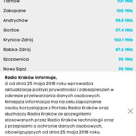
Tarnów
101 MHz
Zakopane
100 MHz
Andrychów
98.8 MHz
Gorlice
97.4 MHz
Krynica-Zdrój
102.1 MHz
Rabka-Zdrój
87.6 MHz
Szczawnica
90 MHz
Nowy Sącz
90 MHz
Radio Kraków informuje,
iż od dnia 25 maja 2018 roku wprowadza
aktualizację polityki prywatności i zabezpieczeń w
zakresie przetwarzania danych osobowych.
Niniejsza informacja ma na celu zapoznanie
osoby korzystające z Portalu Radia Kraków oraz
słuchaczy Radia Kraków ze szczegółami
stosowanych przez Radio Kraków technologii oraz
RADIO KRAKÓW SA. Aleja Juliusza Słowackiego 22, 30-007
z przepisami o ochronie danych osobowych,
Kraków
obowiązujących od dnia 25 maja 2018 roku.