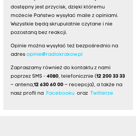
dostępny jest przycisk, dzięki któremu
możecie Państwo wysyłać maile z opiniami.
Wszystkie będą skrupulatnie czytane i nie
pozostaną bez reakcji.
Opinie można wysyłać też bezpośrednio na
adres
opinie@radiokrakow.pl
Zapraszamy również do kontaktu z nami
poprzez SMS -
4080
, telefonicznie (
12 200 33 33
– antena,
12 630 60 00
– recepcja), a także na
nasz profil na
Facebooku
oraz
Twitterze