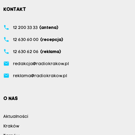
KONTAKT
phone
12 200 33 33
(antena)
phone
12 630 60 00
(recepcja)
phone
12 630 62 06
(reklama)
email
redakcja@radiokrakow.pl
email
reklama@radiokrakow.pl
O NAS
Aktualności
Kraków