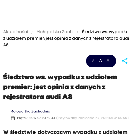
Aktualności
Małopolska Zach.
Śledztwo ws. wypadku
z udziałem premier: jest opinia z danych z rejestratora audi
A8
share
A
A
A
Śledztwo ws. wypadku z udziałem
premier: jest opinia z danych z
rejestratora audi A8
Małopolska Zachodnia
date_range
Piątek, 2017.03.24 12:44
( Edytowany Poniedziałek, 2021.05.31 00:55 )
W śledztwie dotyczącym wypadku z udziałem